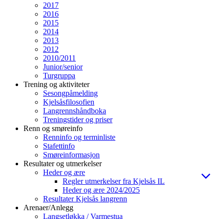
2017
2016
2015
2014
2013
2012
2010/2011
Junior/senior
Turgruppa
Trening og aktiviteter
Sesongpåmelding
Kjelsåsfilosofien
Langrennshåndboka
Treningstider og priser
Renn og smøreinfo
Renninfo og terminliste
Stafettinfo
Smøreinformasjon
Resultater og utmerkelser
Heder og ære
Regler utmerkelser fra Kjelsås IL
Heder og ære 2024/2025
Resultater Kjelsås langrenn
Arenaer/Anlegg
Langsetløkka / Varmestua