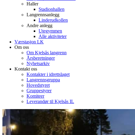
Haller
Stadionhallen
Langrennsanlegg
Linderudkollen
Andre anlegg
Utegymmen
Alle aktiviteter
Værstasjon LK
Om oss
Om Kjelsås langrenn
Årsberetninger
Nyhetsarkiv
Kontakt oss
Kontakter i idrettslaget
Langrennsgruppa
Hovedstyret
Gruppestyrer
Komiteer
Leverandør til Kjelsås IL