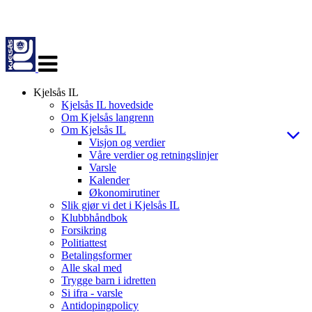
Veksle
navigasjon
Kjelsås IL
Kjelsås IL hovedside
Om Kjelsås langrenn
Om Kjelsås IL
Visjon og verdier
Våre verdier og retningslinjer
Varsle
Kalender
Økonomirutiner
Slik gjør vi det i Kjelsås IL
Klubbhåndbok
Forsikring
Politiattest
Betalingsformer
Alle skal med
Trygge barn i idretten
Si ifra - varsle
Antidopingpolicy