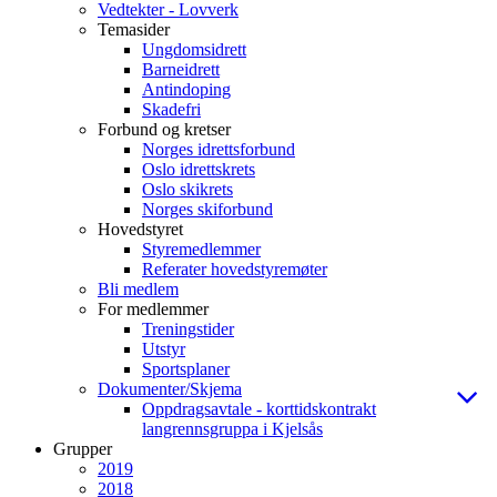
Vedtekter - Lovverk
Temasider
Ungdomsidrett
Barneidrett
Antindoping
Skadefri
Forbund og kretser
Norges idrettsforbund
Oslo idrettskrets
Oslo skikrets
Norges skiforbund
Hovedstyret
Styremedlemmer
Referater hovedstyremøter
Bli medlem
For medlemmer
Treningstider
Utstyr
Sportsplaner
Dokumenter/Skjema
Oppdragsavtale - korttidskontrakt
langrennsgruppa i Kjelsås
Grupper
2019
2018