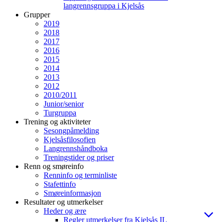
langrennsgruppa i Kjelsås
Grupper
2019
2018
2017
2016
2015
2014
2013
2012
2010/2011
Junior/senior
Turgruppa
Trening og aktiviteter
Sesongpåmelding
Kjelsåsfilosofien
Langrennshåndboka
Treningstider og priser
Renn og smøreinfo
Renninfo og terminliste
Stafettinfo
Smøreinformasjon
Resultater og utmerkelser
Heder og ære
Regler utmerkelser fra Kjelsås IL