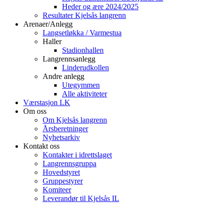
Heder og ære 2024/2025
Resultater Kjelsås langrenn
Arenaer/Anlegg
Langsetløkka / Varmestua
Haller
Stadionhallen
Langrennsanlegg
Linderudkollen
Andre anlegg
Utegymmen
Alle aktiviteter
Værstasjon LK
Om oss
Om Kjelsås langrenn
Årsberetninger
Nyhetsarkiv
Kontakt oss
Kontakter i idrettslaget
Langrennsgruppa
Hovedstyret
Gruppestyrer
Komiteer
Leverandør til Kjelsås IL