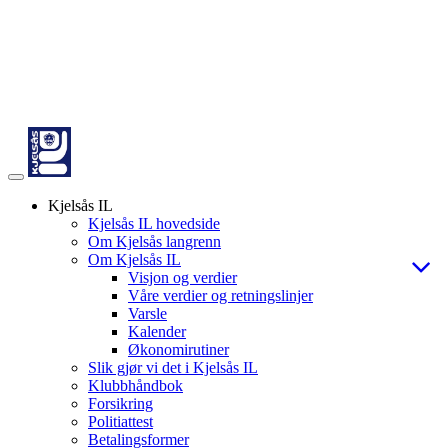
Veksle
navigasjon
Kjelsås IL
Kjelsås IL hovedside
Om Kjelsås langrenn
Om Kjelsås IL
Visjon og verdier
Våre verdier og retningslinjer
Varsle
Kalender
Økonomirutiner
Slik gjør vi det i Kjelsås IL
Klubbhåndbok
Forsikring
Politiattest
Betalingsformer