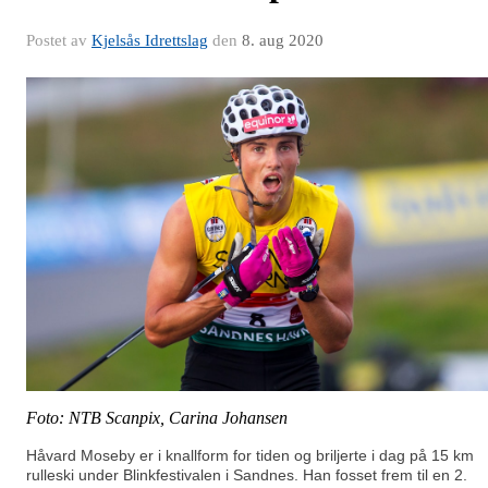
Postet av
Kjelsås Idrettslag
den
8. aug 2020
Foto: NTB Scanpix, Carina Johansen
Håvard Moseby er i knallform for tiden og briljerte i dag på 15 km
rulleski under Blinkfestivalen i Sandnes. Han fosset frem til en 2.