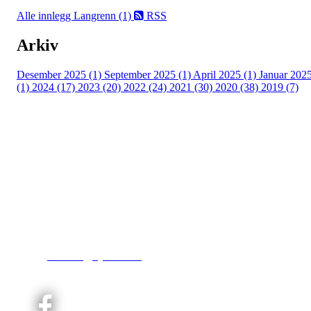
Alle innlegg
Langrenn (1)
RSS
Arkiv
Desember 2025 (1)
September 2025 (1)
April 2025 (1)
Januar 202
(1)
2024 (17)
2023 (20)
2022 (24)
2021 (30)
2020 (38)
2019 (7)
Kjelsås IL
Engebråtveien 11
inng. Neptunveien 8 -12
0493 Oslo
T:
9191 1913
E:
kontoret@kjelsaas.no
Orgnr: ‍975 663 450