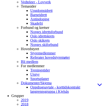
Vedtekter - Lovverk
Temasider
Ungdomsidrett
Barneidrett
Antindoping
Skadefri
Forbund og kretser
Norges idrettsforbund
Oslo idrettskrets
Oslo skikrets
Norges skiforbund
Hovedstyret
Styremedlemmer
Referater hovedstyremøter
Bli medlem
For medlemmer
Treningstider
Utstyr
Sportsplaner
Dokumenter/Skjema
Oppdragsavtale - korttidskontrakt
langrennsgruppa i Kjelsås
Grupper
2019
2018