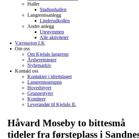
Haller
Stadionhallen
Langrennsanlegg
Linderudkollen
Andre anlegg
Utegymmen
Alle aktiviteter
Værstasjon LK
Om oss
Om Kjelsås langrenn
Årsberetninger
Nyhetsarkiv
Kontakt oss
Kontakter i idrettslaget
Langrennsgruppa
Hovedstyret
Gruppestyrer
Komiteer
Leverandør til Kjelsås IL
Håvard Moseby to bittesmå
tideler fra førsteplass i Sandne