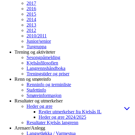
2017
2016
2015
2014
2013
2012
2010/2011
Junior/senior
Turgruppa
Trening og aktiviteter
Sesongpåmelding
Kjelsåsfilosofien
Langrennshåndboka
Treningstider og priser
Renn og smøreinfo
Renninfo og terminliste
Stafettinfo
Smøreinformasjon
Resultater og utmerkelser
Heder og ære
Regler utmerkelser fra Kjelsås IL
Heder og ære 2024/2025
Resultater Kjelsås langrenn
Arenaer/Anlegg
Langsetløkka / Varmestua