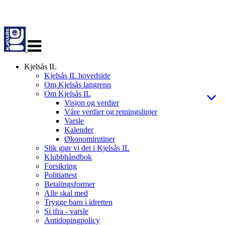
Veksle
navigasjon
Kjelsås IL
Kjelsås IL hovedside
Om Kjelsås langrenn
Om Kjelsås IL
Visjon og verdier
Våre verdier og retningslinjer
Varsle
Kalender
Økonomirutiner
Slik gjør vi det i Kjelsås IL
Klubbhåndbok
Forsikring
Politiattest
Betalingsformer
Alle skal med
Trygge barn i idretten
Si ifra - varsle
Antidopingpolicy