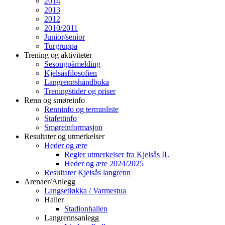
2014
2013
2012
2010/2011
Junior/senior
Turgruppa
Trening og aktiviteter
Sesongpåmelding
Kjelsåsfilosofien
Langrennshåndboka
Treningstider og priser
Renn og smøreinfo
Renninfo og terminliste
Stafettinfo
Smøreinformasjon
Resultater og utmerkelser
Heder og ære
Regler utmerkelser fra Kjelsås IL
Heder og ære 2024/2025
Resultater Kjelsås langrenn
Arenaer/Anlegg
Langsetløkka / Varmestua
Haller
Stadionhallen
Langrennsanlegg