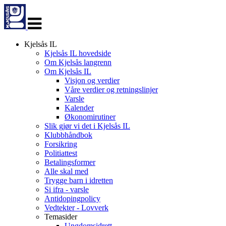
Veksle
navigasjon
Kjelsås IL
Kjelsås IL hovedside
Om Kjelsås langrenn
Om Kjelsås IL
Visjon og verdier
Våre verdier og retningslinjer
Varsle
Kalender
Økonomirutiner
Slik gjør vi det i Kjelsås IL
Klubbhåndbok
Forsikring
Politiattest
Betalingsformer
Alle skal med
Trygge barn i idretten
Si ifra - varsle
Antidopingpolicy
Vedtekter - Lovverk
Temasider
Ungdomsidrett