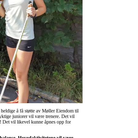
å heldige å få støtte av Møller Eiendom til
ige juniorer vil være trenere. Det vil
 Det vil likevel kunne åpnes opp for
g balanse. Hovedaktivitetene vil være