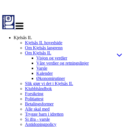
Veksle
navigasjon
Kjelsås IL
Kjelsås IL hovedside
Om Kjelsås langrenn
Om Kjelsås IL
Visjon og verdier
Våre verdier og retningslinjer
Varsle
Kalender
Økonomirutiner
Slik gjør vi det i Kjelsås IL
Klubbhåndbok
Forsikring
Politiattest
Betalingsformer
Alle skal med
Trygge barn i idretten
Si ifra - varsle
Antidopingpolicy