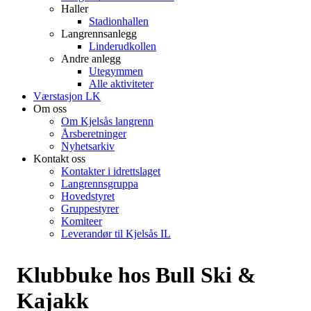
Haller
Stadionhallen
Langrennsanlegg
Linderudkollen
Andre anlegg
Utegymmen
Alle aktiviteter
Værstasjon LK
Om oss
Om Kjelsås langrenn
Årsberetninger
Nyhetsarkiv
Kontakt oss
Kontakter i idrettslaget
Langrennsgruppa
Hovedstyret
Gruppestyrer
Komiteer
Leverandør til Kjelsås IL
Klubbuke hos Bull Ski &
Kajakk