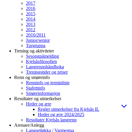
2017
2016
2015
2014
2013
2012
2010/2011
Junior/senior
Turgruppa
Trening og aktiviteter
Sesongpåmelding
Kjelsåsfilosofien
Langrennshåndboka
Treningstider og priser
Renn og smøreinfo
Renninfo og terminliste
Stafettinfo
Smøreinformasjon
Resultater og utmerkelser
Heder og ære
Regler utmerkelser fra Kjelsås IL
Heder og ære 2024/2025
Resultater Kjelsås langrenn
Arenaer/Anlegg
Langsetløkka / Varmestua