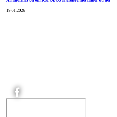
All informasjon om KM OBOS Kjelsåsrennet finner du her
19.01.2026
Kjelsås IL
Engebråtveien 11
inng. Neptunveien 8 -12
0493 Oslo
T:
9191 1913
E:
kontoret@kjelsaas.no
Orgnr: ‍975 663 450