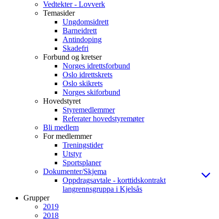
Vedtekter - Lovverk
Temasider
Ungdomsidrett
Barneidrett
Antindoping
Skadefri
Forbund og kretser
Norges idrettsforbund
Oslo idrettskrets
Oslo skikrets
Norges skiforbund
Hovedstyret
Styremedlemmer
Referater hovedstyremøter
Bli medlem
For medlemmer
Treningstider
Utstyr
Sportsplaner
Dokumenter/Skjema
Oppdragsavtale - korttidskontrakt
langrennsgruppa i Kjelsås
Grupper
2019
2018