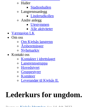
Haller
Stadionhallen
Langrennsanlegg
Linderudkollen
Andre anlegg
Utegymmen
Alle aktiviteter
Værstasjon LK
Om oss
Om Kjelsås langrenn
Årsberetninger
Nyhetsarkiv
Kontakt oss
Kontakter i idrettslaget
Langrennsgruppa
Hovedstyret
Gruppestyrer
Komiteer
Leverandør til Kjelsås IL
Lederkurs for ungdom.