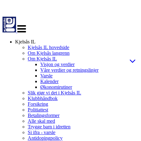
Veksle
navigasjon
Kjelsås IL
Kjelsås IL hovedside
Om Kjelsås langrenn
Om Kjelsås IL
Visjon og verdier
Våre verdier og retningslinjer
Varsle
Kalender
Økonomirutiner
Slik gjør vi det i Kjelsås IL
Klubbhåndbok
Forsikring
Politiattest
Betalingsformer
Alle skal med
Trygge barn i idretten
Si ifra - varsle
Antidopingpolicy