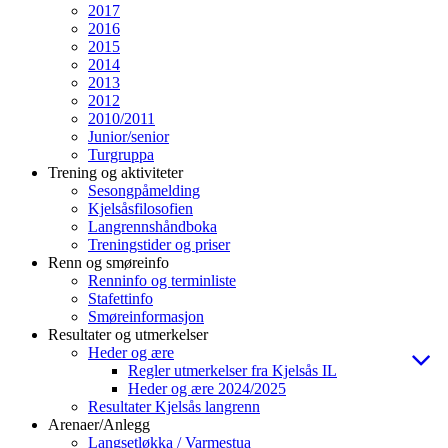
2017
2016
2015
2014
2013
2012
2010/2011
Junior/senior
Turgruppa
Trening og aktiviteter
Sesongpåmelding
Kjelsåsfilosofien
Langrennshåndboka
Treningstider og priser
Renn og smøreinfo
Renninfo og terminliste
Stafettinfo
Smøreinformasjon
Resultater og utmerkelser
Heder og ære
Regler utmerkelser fra Kjelsås IL
Heder og ære 2024/2025
Resultater Kjelsås langrenn
Arenaer/Anlegg
Langsetløkka / Varmestua