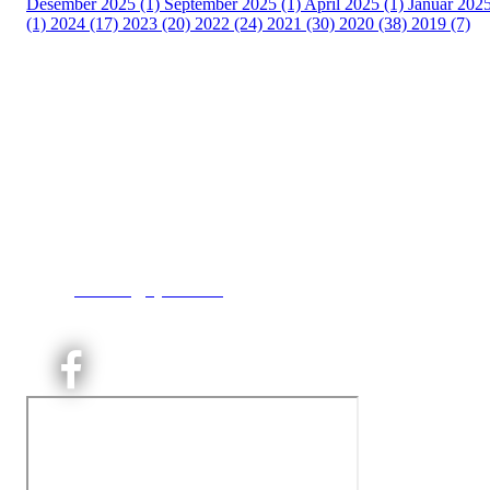
Desember 2025 (1)
September 2025 (1)
April 2025 (1)
Januar 202
(1)
2024 (17)
2023 (20)
2022 (24)
2021 (30)
2020 (38)
2019 (7)
Kjelsås IL
Engebråtveien 11
inng. Neptunveien 8 -12
0493 Oslo
T:
9191 1913
E:
kontoret@kjelsaas.no
Orgnr: ‍975 663 450