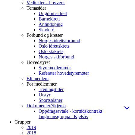
Vedtekter - Lovverk
Temasider
Ungdomsidrett
Barneidrett
Antindoping
Skadefri
Forbund og kretser
Norges idrettsforbund
Oslo idrettskrets
Oslo skikrets
Norges skiforbund
Hovedstyret
Styremedlemmer
Referater hovedstyremøter
Bli medlem
For medlemmer
Treningstider
Utstyr
Sportsplaner
Dokumenter/Skjema
Oppdragsavtale - korttidskontrakt
langrennsgruppa i Kjelsås
Grupper
2019
2018