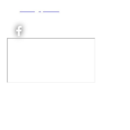
T:
9191 1913
E:
kontoret@kjelsaas.no
Orgnr: ‍975 663 450