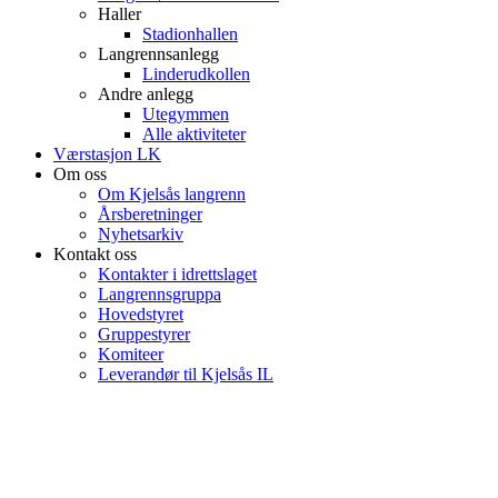
Haller
Stadionhallen
Langrennsanlegg
Linderudkollen
Andre anlegg
Utegymmen
Alle aktiviteter
Værstasjon LK
Om oss
Om Kjelsås langrenn
Årsberetninger
Nyhetsarkiv
Kontakt oss
Kontakter i idrettslaget
Langrennsgruppa
Hovedstyret
Gruppestyrer
Komiteer
Leverandør til Kjelsås IL