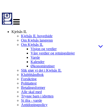
Veksle
navigasjon
Kjelsås IL
Kjelsås IL hovedside
Om Kjelsås langrenn
Om Kjelsås IL
Visjon og verdier
Våre verdier og retningslinjer
Varsle
Kalender
Økonomirutiner
Slik gjør vi det i Kjelsås IL
Klubbhåndbok
Forsikring
Politiattest
Betalingsformer
Alle skal med
Trygge barn i idretten
Si ifra - varsle
Antidopingpolicy