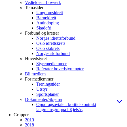
Vedtekter - Lovverk
Temasider
Ungdomsidrett
Barneidrett
Antindoping
Skadefri
Forbund og kretser
Norges idrettsforbund
Oslo idrettskrets
Oslo skikrets
Norges skiforbund
Hovedstyret
Styremedlemmer
Referater hovedstyremøter
Bli medlem
For medlemmer
Treningstider
Utstyr
Sportsplaner
Dokumenter/Skjema
Oppdragsavtale - korttidskontrakt
langrennsgruppa i Kjelsås
Grupper
2019
2018