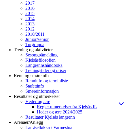
2017
2016
2015
2014
2013
2012
2010/2011
Junior/senior
Turgruppa
Trening og aktiviteter
Sesongpåmelding
Kjelsåsfilosofien
Langrennshåndboka
Treningstider og priser
Renn og smøreinfo
Renninfo og terminliste
Stafettinfo
Smøreinformasjon
Resultater og utmerkelser
Heder og ære
Regler utmerkelser fra Kjelsås IL
Heder og ære 2024/2025
Resultater Kjelsås langrenn
Arenaer/Anlegg
Langsetløkka / Varmestua