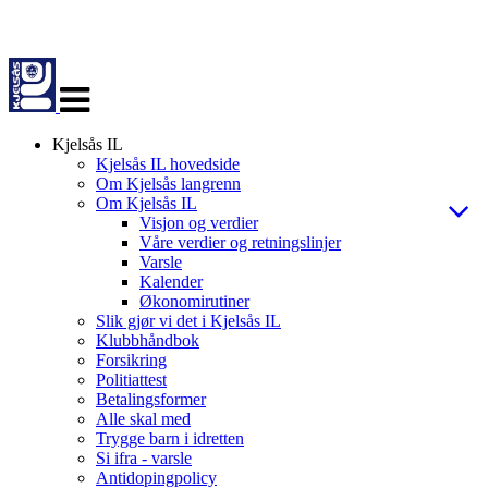
Veksle
navigasjon
Kjelsås IL
Kjelsås IL hovedside
Om Kjelsås langrenn
Om Kjelsås IL
Visjon og verdier
Våre verdier og retningslinjer
Varsle
Kalender
Økonomirutiner
Slik gjør vi det i Kjelsås IL
Klubbhåndbok
Forsikring
Politiattest
Betalingsformer
Alle skal med
Trygge barn i idretten
Si ifra - varsle
Antidopingpolicy