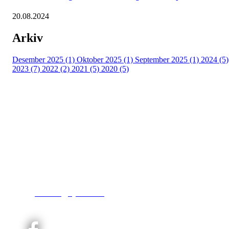
20.08.2024
Arkiv
Desember 2025 (1)
Oktober 2025 (1)
September 2025 (1)
2024 (5)
2023 (7)
2022 (2)
2021 (5)
2020 (5)
Kjelsås IL
Engebråtveien 11
inng. Neptunveien 8 -12
0493 Oslo
T:
9191 1913
E:
kontoret@kjelsaas.no
Orgnr: ‍975 663 450