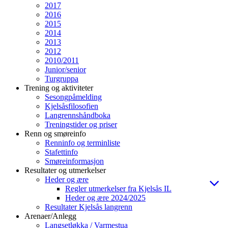
2017
2016
2015
2014
2013
2012
2010/2011
Junior/senior
Turgruppa
Trening og aktiviteter
Sesongpåmelding
Kjelsåsfilosofien
Langrennshåndboka
Treningstider og priser
Renn og smøreinfo
Renninfo og terminliste
Stafettinfo
Smøreinformasjon
Resultater og utmerkelser
Heder og ære
Regler utmerkelser fra Kjelsås IL
Heder og ære 2024/2025
Resultater Kjelsås langrenn
Arenaer/Anlegg
Langsetløkka / Varmestua