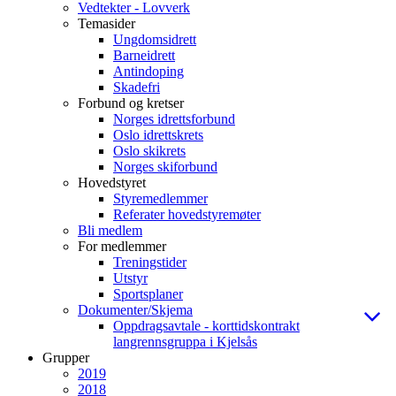
Vedtekter - Lovverk
Temasider
Ungdomsidrett
Barneidrett
Antindoping
Skadefri
Forbund og kretser
Norges idrettsforbund
Oslo idrettskrets
Oslo skikrets
Norges skiforbund
Hovedstyret
Styremedlemmer
Referater hovedstyremøter
Bli medlem
For medlemmer
Treningstider
Utstyr
Sportsplaner
Dokumenter/Skjema
Oppdragsavtale - korttidskontrakt
langrennsgruppa i Kjelsås
Grupper
2019
2018