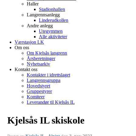
Haller
Stadionhallen
Langrennsanlegg
Linderudkollen
Andre anlegg
Utegymmen
Alle aktiviteter
Værstasjon LK
Om oss
Om Kjelsås langrenn
Årsberetninger
Nyhetsarkiv
Kontakt oss
Kontakter i idrettslaget
Langrennsgruppa
Hovedstyret
Gruppestyrer
Komiteer
Leverandør til Kjelsås IL
Kjelsås IL skiskole