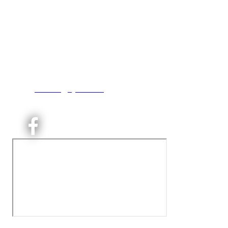
Kjelsås IL
Engebråtveien 11
inng. Neptunveien 8 -12
0493 Oslo
T:
9191 1913
E:
kontoret@kjelsaas.no
Orgnr: ‍975 663 450