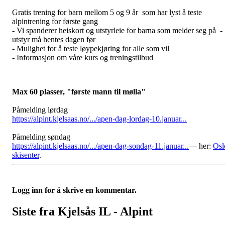
Gratis trening for barn mellom 5 og 9 år som har lyst å teste
alpintrening for første gang
- Vi spanderer heiskort og utstyrleie for barna som melder seg på -
utstyr må hentes dagen før
- Mulighet for å teste løypekjøring for alle som vil
- Informasjon om våre kurs og treningstilbud
Max 60 plasser, "første mann til mølla"
Påmelding lørdag
https://alpint.kjelsaas.no/.../apen-dag-lordag-10.januar...
Påmelding søndag
https://alpint.kjelsaas.no/.../apen-dag-sondag-11.januar...
— her:
Osl
skisenter
.
Logg inn for å skrive en kommentar.
Siste fra Kjelsås IL - Alpint