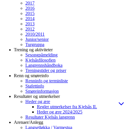
2017
2016
2015
2014
2013
2012
2010/2011
Junior/senior
Turgruppa
Trening og aktiviteter
Sesongpåmelding
Kjelsåsfilosofien
Langrennshåndboka
Treningstider og priser
Renn og smøreinfo
Renninfo og terminliste
Stafettinfo
Smøreinformasjon
Resultater og utmerkelser
Heder og ære
Regler utmerkelser fra Kjelsås IL
Heder og ære 2024/2025
Resultater Kjelsås langrenn
Arenaer/Anlegg
Langsetløkka / Varmestua