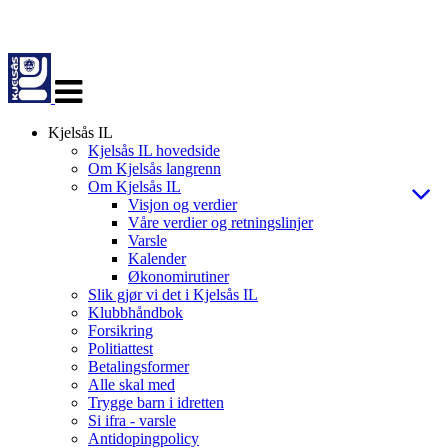
Veksle
navigasjon
Kjelsås IL
Kjelsås IL hovedside
Om Kjelsås langrenn
Om Kjelsås IL
Visjon og verdier
Våre verdier og retningslinjer
Varsle
Kalender
Økonomirutiner
Slik gjør vi det i Kjelsås IL
Klubbhåndbok
Forsikring
Politiattest
Betalingsformer
Alle skal med
Trygge barn i idretten
Si ifra - varsle
Antidopingpolicy