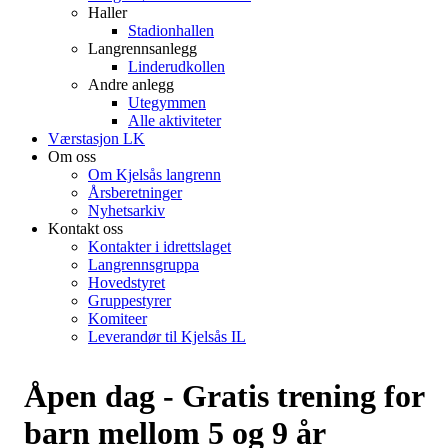
Haller
Stadionhallen
Langrennsanlegg
Linderudkollen
Andre anlegg
Utegymmen
Alle aktiviteter
Værstasjon LK
Om oss
Om Kjelsås langrenn
Årsberetninger
Nyhetsarkiv
Kontakt oss
Kontakter i idrettslaget
Langrennsgruppa
Hovedstyret
Gruppestyrer
Komiteer
Leverandør til Kjelsås IL
Åpen dag - Gratis trening for
barn mellom 5 og 9 år