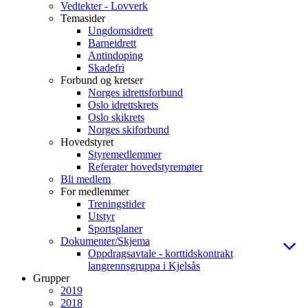
Vedtekter - Lovverk
Temasider
Ungdomsidrett
Barneidrett
Antindoping
Skadefri
Forbund og kretser
Norges idrettsforbund
Oslo idrettskrets
Oslo skikrets
Norges skiforbund
Hovedstyret
Styremedlemmer
Referater hovedstyremøter
Bli medlem
For medlemmer
Treningstider
Utstyr
Sportsplaner
Dokumenter/Skjema
Oppdragsavtale - korttidskontrakt
langrennsgruppa i Kjelsås
Grupper
2019
2018