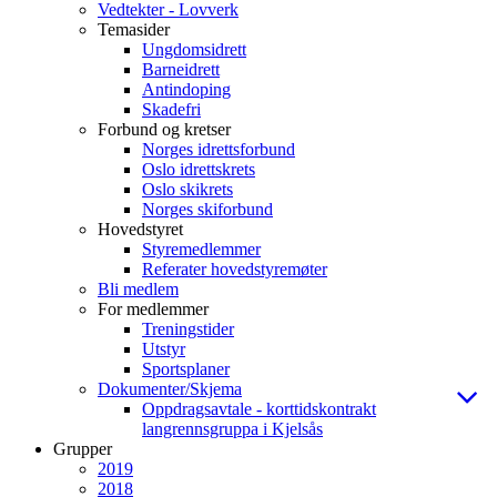
Vedtekter - Lovverk
Temasider
Ungdomsidrett
Barneidrett
Antindoping
Skadefri
Forbund og kretser
Norges idrettsforbund
Oslo idrettskrets
Oslo skikrets
Norges skiforbund
Hovedstyret
Styremedlemmer
Referater hovedstyremøter
Bli medlem
For medlemmer
Treningstider
Utstyr
Sportsplaner
Dokumenter/Skjema
Oppdragsavtale - korttidskontrakt
langrennsgruppa i Kjelsås
Grupper
2019
2018