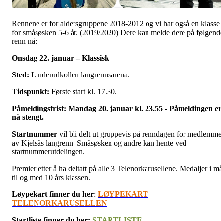
Rennene er for aldersgruppene 2018-2012 og vi har også en klasse
for småsøsken 5-6 år. (2019/2020) Dere kan melde dere på følgend
renn nå:
Onsdag 22. januar – Klassisk
Sted:
Linderudkollen langrennsarena.
Tidspunkt:
Første start kl. 17.30.
Påmeldingsfrist: Mandag 20. januar kl. 23.55 - Påmeldingen e
nå stengt.
Startnummer
vil bli delt ut gruppevis på renndagen for medlemme
av Kjelsås langrenn. Småsøsken og andre kan hente ved
startnummerutdelingen.
Premier etter å ha deltatt på alle 3 Telenorkarusellene. Medaljer i m
til og med 10 års klassen.
Løypekart finner du her
:
LØYPEKART
TELENORKARUSELLEN
Startliste finner du her:
STARTLISTE