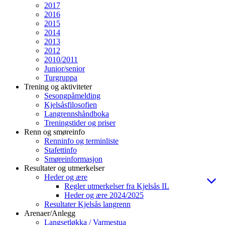
2017
2016
2015
2014
2013
2012
2010/2011
Junior/senior
Turgruppa
Trening og aktiviteter
Sesongpåmelding
Kjelsåsfilosofien
Langrennshåndboka
Treningstider og priser
Renn og smøreinfo
Renninfo og terminliste
Stafettinfo
Smøreinformasjon
Resultater og utmerkelser
Heder og ære
Regler utmerkelser fra Kjelsås IL
Heder og ære 2024/2025
Resultater Kjelsås langrenn
Arenaer/Anlegg
Langsetløkka / Varmestua