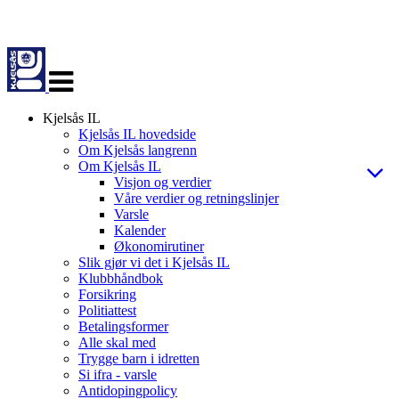
Veksle
navigasjon
Kjelsås IL
Kjelsås IL hovedside
Om Kjelsås langrenn
Om Kjelsås IL
Visjon og verdier
Våre verdier og retningslinjer
Varsle
Kalender
Økonomirutiner
Slik gjør vi det i Kjelsås IL
Klubbhåndbok
Forsikring
Politiattest
Betalingsformer
Alle skal med
Trygge barn i idretten
Si ifra - varsle
Antidopingpolicy