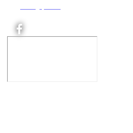
T:
9191 1913
E:
kontoret@kjelsaas.no
Orgnr: ‍975 663 450