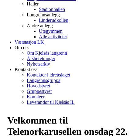
Haller
Stadionhallen
Langrennsanlegg
Linderudkollen
Andre anlegg
Utegymmen
Alle aktiviteter
Værstasjon LK
Om oss
Om Kjelsås langrenn
Årsberetninger
Nyhetsarkiv
Kontakt oss
Kontakter i idrettslaget
Langrennsgruppa
Hovedstyret
Gruppestyrer
Komiteer
Leverandør til Kjelsås IL
Velkommen til
Telenorkarusellen onsdag 22.