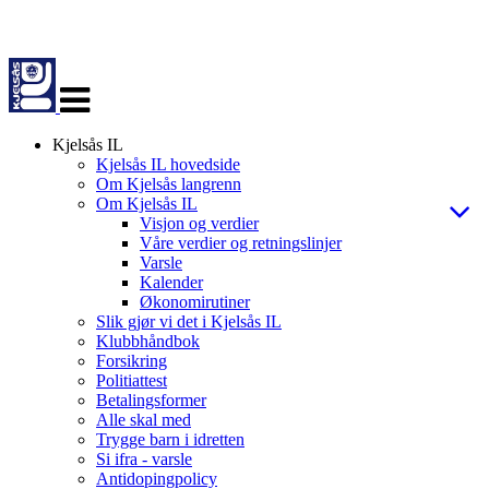
Veksle
navigasjon
Kjelsås IL
Kjelsås IL hovedside
Om Kjelsås langrenn
Om Kjelsås IL
Visjon og verdier
Våre verdier og retningslinjer
Varsle
Kalender
Økonomirutiner
Slik gjør vi det i Kjelsås IL
Klubbhåndbok
Forsikring
Politiattest
Betalingsformer
Alle skal med
Trygge barn i idretten
Si ifra - varsle
Antidopingpolicy