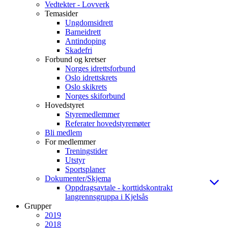
Vedtekter - Lovverk
Temasider
Ungdomsidrett
Barneidrett
Antindoping
Skadefri
Forbund og kretser
Norges idrettsforbund
Oslo idrettskrets
Oslo skikrets
Norges skiforbund
Hovedstyret
Styremedlemmer
Referater hovedstyremøter
Bli medlem
For medlemmer
Treningstider
Utstyr
Sportsplaner
Dokumenter/Skjema
Oppdragsavtale - korttidskontrakt
langrennsgruppa i Kjelsås
Grupper
2019
2018