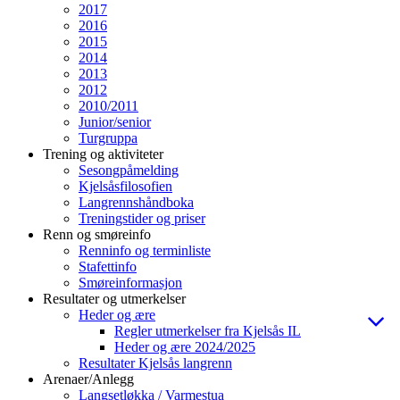
2017
2016
2015
2014
2013
2012
2010/2011
Junior/senior
Turgruppa
Trening og aktiviteter
Sesongpåmelding
Kjelsåsfilosofien
Langrennshåndboka
Treningstider og priser
Renn og smøreinfo
Renninfo og terminliste
Stafettinfo
Smøreinformasjon
Resultater og utmerkelser
Heder og ære
Regler utmerkelser fra Kjelsås IL
Heder og ære 2024/2025
Resultater Kjelsås langrenn
Arenaer/Anlegg
Langsetløkka / Varmestua