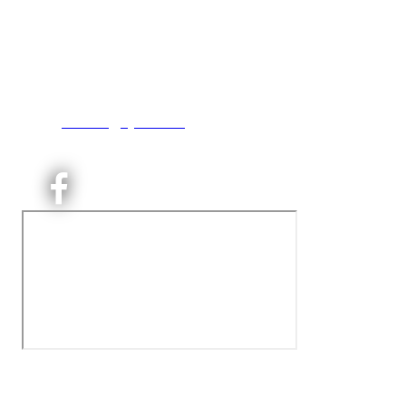
Kjelsås IL
Engebråtveien 11
inng. Neptunveien 8 -12
0493 Oslo
T:
9191 1913
E:
kontoret@kjelsaas.no
Orgnr: ‍975 663 450