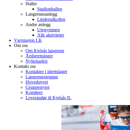
Haller
Stadionhallen
Langrennsanlegg
Linderudkollen
Andre anlegg
Utegymmen
Alle aktiviteter
Værstasjon LK
Om oss
Om Kjelsås langrenn
Årsberetninger
Nyhetsarkiv
Kontakt oss
Kontakter i idrettslaget
Langrennsgruppa
Hovedstyret
Gruppestyrer
Komiteer
Leverandør til Kjelsås IL