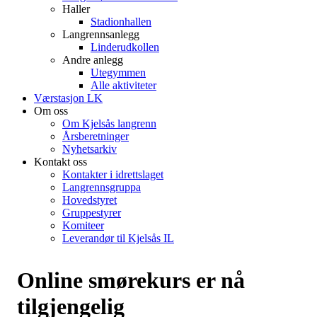
Haller
Stadionhallen
Langrennsanlegg
Linderudkollen
Andre anlegg
Utegymmen
Alle aktiviteter
Værstasjon LK
Om oss
Om Kjelsås langrenn
Årsberetninger
Nyhetsarkiv
Kontakt oss
Kontakter i idrettslaget
Langrennsgruppa
Hovedstyret
Gruppestyrer
Komiteer
Leverandør til Kjelsås IL
Online smørekurs er nå
tilgjengelig