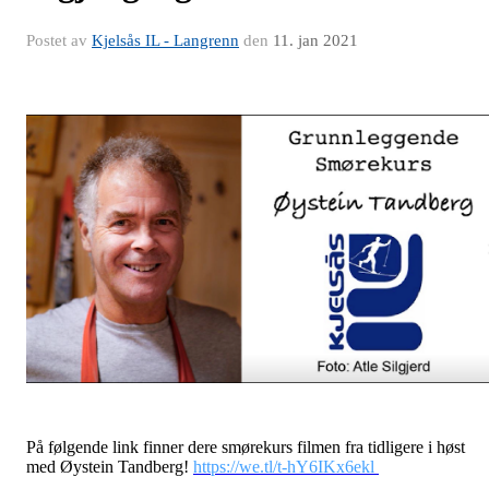
Postet av
Kjelsås IL - Langrenn
den
11. jan 2021
På følgende link finner dere smørekurs filmen fra tidligere i høst
med Øystein Tandberg!
https://we.tl/t-hY6IKx6ekl