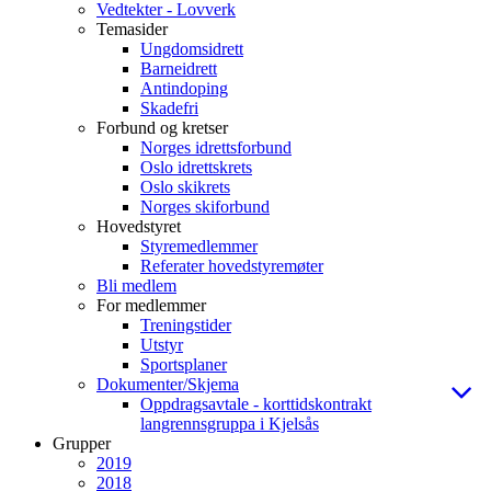
Vedtekter - Lovverk
Temasider
Ungdomsidrett
Barneidrett
Antindoping
Skadefri
Forbund og kretser
Norges idrettsforbund
Oslo idrettskrets
Oslo skikrets
Norges skiforbund
Hovedstyret
Styremedlemmer
Referater hovedstyremøter
Bli medlem
For medlemmer
Treningstider
Utstyr
Sportsplaner
Dokumenter/Skjema
Oppdragsavtale - korttidskontrakt
langrennsgruppa i Kjelsås
Grupper
2019
2018