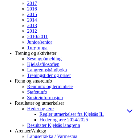
2017
2016
2015
2014
2013
2012
2010/2011
Junior/senior
Turgruppa
Trening og aktiviteter
Sesongpåmelding
Kjelsåsfilosofien
Langrennshåndboka
Treningstider og priser
Renn og smøreinfo
Renninfo og terminliste
Stafettinfo
Smøreinformasjon
Resultater og utmerkelser
Heder og ære
Regler utmerkelser fra Kjelsås IL
Heder og ære 2024/2025
Resultater Kjelsås langrenn
Arenaer/Anlegg
Langsetløkka / Varmestua