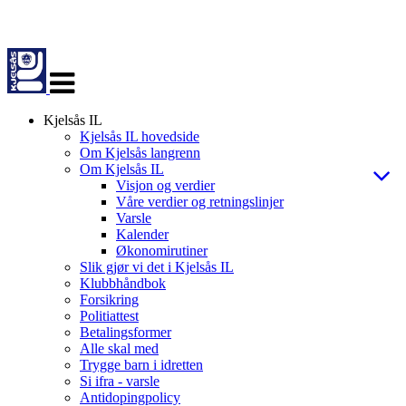
Veksle
navigasjon
Kjelsås IL
Kjelsås IL hovedside
Om Kjelsås langrenn
Om Kjelsås IL
Visjon og verdier
Våre verdier og retningslinjer
Varsle
Kalender
Økonomirutiner
Slik gjør vi det i Kjelsås IL
Klubbhåndbok
Forsikring
Politiattest
Betalingsformer
Alle skal med
Trygge barn i idretten
Si ifra - varsle
Antidopingpolicy