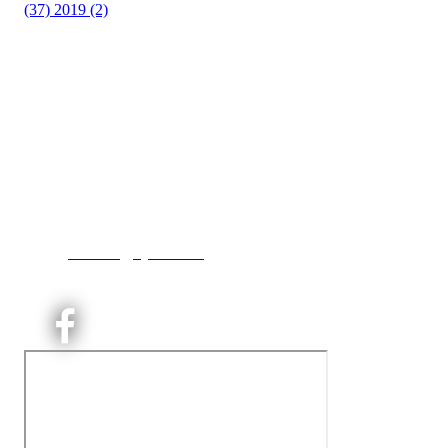
(37)
2019 (2)
Kjelsås IL
Engebråtveien 11
inng. Neptunveien 8 -12
0493 Oslo
T:
9191 1913
E:
kontoret@kjelsaas.no
Orgnr: ‍975 663 450