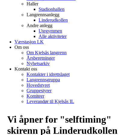
Haller
Stadionhallen
Langrennsanlegg
Linderudkollen
Andre anlegg
Utegymmen
Alle aktiviteter
Værstasjon LK
Om oss
Om Kjelsås langrenn
Årsberetninger
Nyhetsarkiv
Kontakt oss
Kontakter i idrettslaget
Langrennsgruppa
Hovedstyret
Gruppestyrer
Komiteer
Leverandør til Kjelsås IL
Vi åpner for "selftiming"
skirenn på Linderudkollen