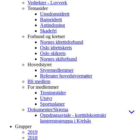
Vedtekter - Lovverk
Temasider
Ungdomsidrett
Barneidrett
Antindoping
Skadefri
Forbund og kretser
Norges idrettsforbund
Oslo idrettskrets
Oslo skikrets
Norges skiforbund
Hovedstyret
Styremedlemmer
Referater hovedstyremøter
Bli medlem
For medlemmer
Treningstider
Utstyr
Sportsplaner
Dokumenter/Skjema
Oppdragsavtale - korttidskontrakt
langrennsgruppa i Kjelsås
Grupper
2019
2018