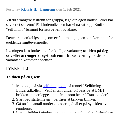
Postet av
Kjelsås IL - Langrenn
den
1. feb 2021
Vil du arrangere testrenn for gruppa, lage din egen karusell eller ba
savner et skirenn? På Linderudkollen har vi nå satt opp Emit sin
"selftiming" løsning for selvbetjent tidtaking.
Dette er en enkel løsning som er fullt mulig å gjennomføre innenfor
gjeldende smittevernregler.
Løsningen kan brukes i to forskjellige varianter;
ta tiden på deg
selv
eller
arranger et eget testrenn
. Bruksanvisning for de to
variantene kommer nedenfor.
LYKKE TIL!
Ta tiden på deg selv
Meld deg på via
selftiming.com
på rennet "Selftiming
Linderudkollen". Velg antall runder og pass på at EMIT
brikkenummer legges inn i feltet som heter "Transponder".
Start ved startenheten - verifiser at brikken blinker.
Gå ønsket antall runder - passering/mål er på sydsiden av
rennhuset.
Les av brikke i vinduet ved inngang rennhus for å bekrefte at