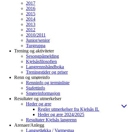
2017
2016
2015
2014
2013
2012
2010/2011
Junior/senior
Turgruppa
Trening og aktiviteter
Sesongpåmelding
Kjelsåsfilosofien
Langrennshåndboka
Treningstider og priser
Renn og smøreinfo
Renninfo og terminliste
Stafettinfo
Smøreinformasjon
Resultater og utmerkelser
Heder og ære
Regler utmerkelser fra Kjelsås IL
Heder og ære 2024/2025
Resultater Kjelsås langrenn
Arenaer/Anlegg
Langsetløkka / Varmestua