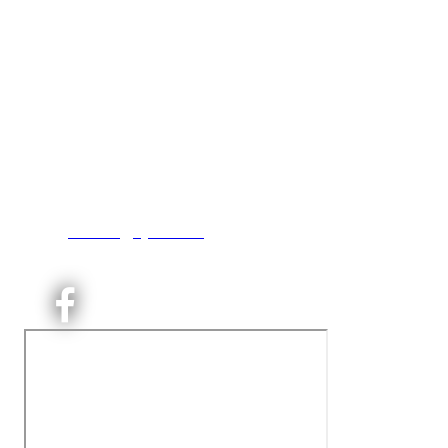
Kjelsås IL
Engebråtveien 11
inng. Neptunveien 8 -12
0493 Oslo
T:
9191 1913
E:
kontoret@kjelsaas.no
Orgnr: ‍975 663 450