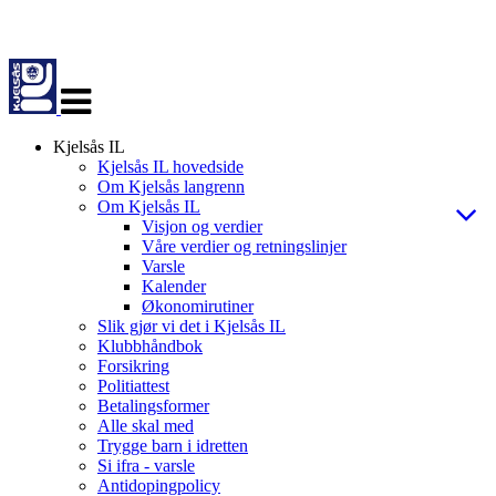
Veksle
navigasjon
Kjelsås IL
Kjelsås IL hovedside
Om Kjelsås langrenn
Om Kjelsås IL
Visjon og verdier
Våre verdier og retningslinjer
Varsle
Kalender
Økonomirutiner
Slik gjør vi det i Kjelsås IL
Klubbhåndbok
Forsikring
Politiattest
Betalingsformer
Alle skal med
Trygge barn i idretten
Si ifra - varsle
Antidopingpolicy