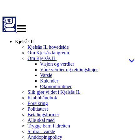
Veksle
navigasjon
Kjelsås IL
Kjelsås IL hovedside
Om Kjelsås langrenn
Om Kjelsås IL
Visjon og verdier
Våre verdier og retningslinjer
Varsle
Kalender
Økonomirutiner
Slik gjør vi det i Kjelsås IL
Klubbhåndbok
Forsikring
Politiattest
Betalingsformer
Alle skal med
Trygge barn i idretten
Si ifra - varsle
Antidopingpolicy