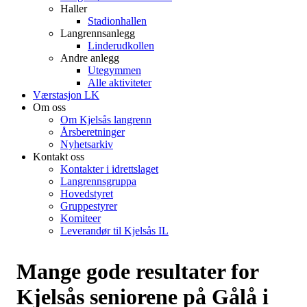
Haller
Stadionhallen
Langrennsanlegg
Linderudkollen
Andre anlegg
Utegymmen
Alle aktiviteter
Værstasjon LK
Om oss
Om Kjelsås langrenn
Årsberetninger
Nyhetsarkiv
Kontakt oss
Kontakter i idrettslaget
Langrennsgruppa
Hovedstyret
Gruppestyrer
Komiteer
Leverandør til Kjelsås IL
Mange gode resultater for
Kjelsås seniorene på Gålå i