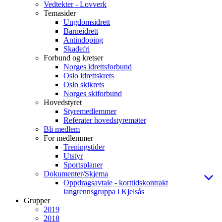
Vedtekter - Lovverk
Temasider
Ungdomsidrett
Barneidrett
Antindoping
Skadefri
Forbund og kretser
Norges idrettsforbund
Oslo idrettskrets
Oslo skikrets
Norges skiforbund
Hovedstyret
Styremedlemmer
Referater hovedstyremøter
Bli medlem
For medlemmer
Treningstider
Utstyr
Sportsplaner
Dokumenter/Skjema
Oppdragsavtale - korttidskontrakt
langrennsgruppa i Kjelsås
Grupper
2019
2018