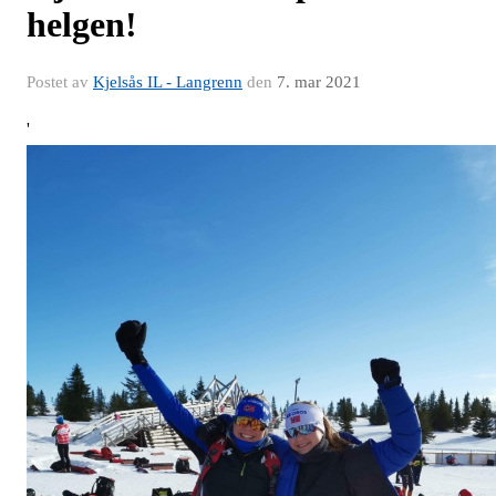
helgen!
Postet av
Kjelsås IL - Langrenn
den
7. mar 2021
'