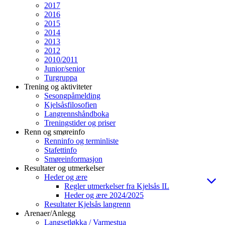
2017
2016
2015
2014
2013
2012
2010/2011
Junior/senior
Turgruppa
Trening og aktiviteter
Sesongpåmelding
Kjelsåsfilosofien
Langrennshåndboka
Treningstider og priser
Renn og smøreinfo
Renninfo og terminliste
Stafettinfo
Smøreinformasjon
Resultater og utmerkelser
Heder og ære
Regler utmerkelser fra Kjelsås IL
Heder og ære 2024/2025
Resultater Kjelsås langrenn
Arenaer/Anlegg
Langsetløkka / Varmestua