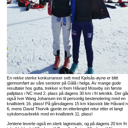
En rekke sterke konkurranser sett med Kjelsås-øyne er blitt 
gjennomført av våre seniorer på Gålå i helga. Av mange gode 
resultater hos gutta, trekker vi frem Håvard Moseby sin første 
pallplass i NC med 2. plass på dagens 30 km i fri teknikk. Der går
også Iver Wang Johansen inn til personlig bestenotering med en 
knallsterk 16. plass! På gårsdagens 15 km klassisk ble Håvard nr
6, mens David Thorvik gjorde en etterlengtet retur etter et langt 
sykdomsavbrekk med en knallsterk 11. plass! 
Jentene leverte også en sterk laginnsats, og på dagens 20 km fri 