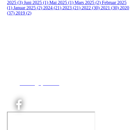
2025 (3)
Juni 2025 (1)
Mai 2025 (1)
Mars 2025 (2)
Februar 2025
(1)
Januar 2025 (2)
2024 (21)
2023 (21)
2022 (30)
2021 (30)
2020
(37)
2019 (2)
Kjelsås IL
Engebråtveien 11
inng. Neptunveien 8 -12
0493 Oslo
T:
9191 1913
E:
kontoret@kjelsaas.no
Orgnr: ‍975 663 450