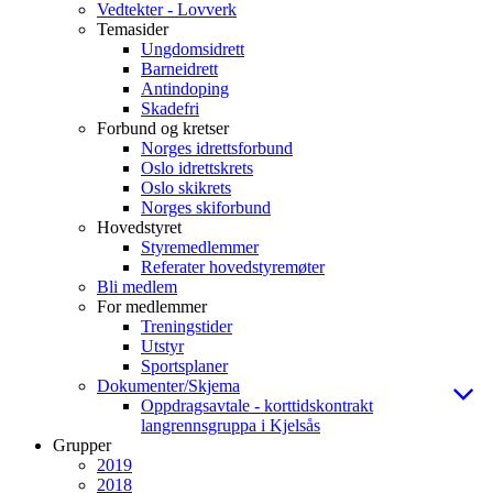
Vedtekter - Lovverk
Temasider
Ungdomsidrett
Barneidrett
Antindoping
Skadefri
Forbund og kretser
Norges idrettsforbund
Oslo idrettskrets
Oslo skikrets
Norges skiforbund
Hovedstyret
Styremedlemmer
Referater hovedstyremøter
Bli medlem
For medlemmer
Treningstider
Utstyr
Sportsplaner
Dokumenter/Skjema
Oppdragsavtale - korttidskontrakt
langrennsgruppa i Kjelsås
Grupper
2019
2018