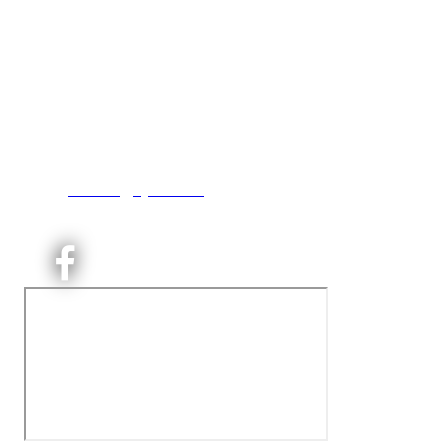
Kjelsås IL
Engebråtveien 11
inng. Neptunveien 8 -12
0493 Oslo
T:
9191 1913
E:
kontoret@kjelsaas.no
Orgnr: ‍975 663 450