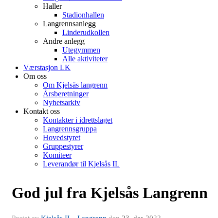
Haller
Stadionhallen
Langrennsanlegg
Linderudkollen
Andre anlegg
Utegymmen
Alle aktiviteter
Værstasjon LK
Om oss
Om Kjelsås langrenn
Årsberetninger
Nyhetsarkiv
Kontakt oss
Kontakter i idrettslaget
Langrennsgruppa
Hovedstyret
Gruppestyrer
Komiteer
Leverandør til Kjelsås IL
God jul fra Kjelsås Langrenn