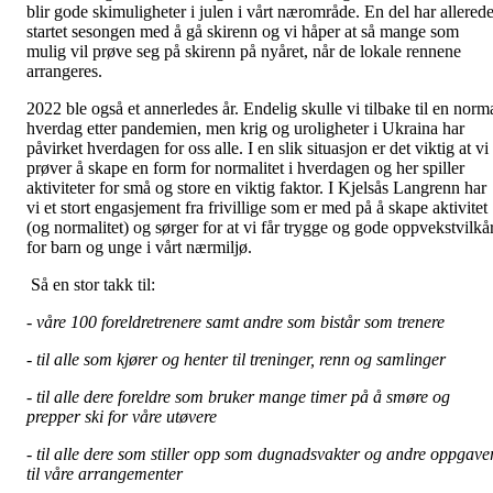
blir gode skimuligheter i julen i vårt nærområde. En del har allered
startet sesongen med å gå skirenn og vi håper at så mange som
mulig vil prøve seg på skirenn på nyåret, når de lokale rennene
arrangeres.
2022 ble også et annerledes år. Endelig skulle vi tilbake til en norm
hverdag etter pandemien, men krig og uroligheter i Ukraina har
påvirket hverdagen for oss alle. I en slik situasjon er det viktig at vi
prøver å skape en form for normalitet i hverdagen og her spiller
aktiviteter for små og store en viktig faktor. I Kjelsås Langrenn har
vi et stort engasjement fra frivillige som er med på å skape aktivitet
(og normalitet) og sørger for at vi får trygge og gode oppvekstvilkå
for barn og unge i vårt nærmiljø.
Så en stor takk til:
- våre 100 foreldretrenere samt andre som bistår som trenere
- til alle som kjører og henter til treninger, renn og samlinger
- til alle dere foreldre som bruker mange timer på å smøre og
prepper ski for våre utøvere
- til alle dere som stiller opp som dugnadsvakter og andre oppgave
til våre arrangementer