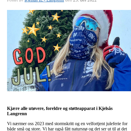
Postet av
Kjelsås IL - Langrenn
den
23. des 2022
Kjære alle utøvere, foreldre og støtteapparat i Kjelsås
Langrenn
Vi nærmer oss 2023 med stormskritt og en velfortjent juleferie for
både små og store. Vi har også fått natursnø og det ser ut til at det