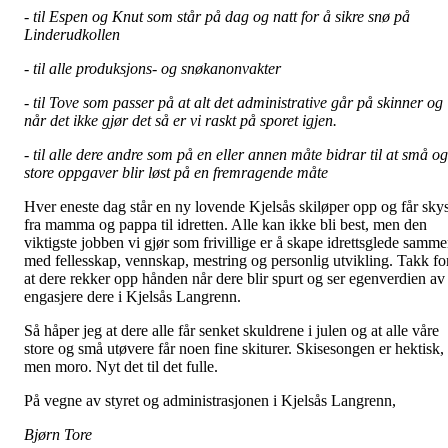
- til Espen og Knut som står på dag og natt for å sikre snø på
Linderudkollen
- til alle produksjons- og snøkanonvakter
- til Tove som passer på at alt det administrative går på skinner og
når det ikke gjør det så er vi raskt på sporet igjen.
- til alle dere andre som på en eller annen måte bidrar til at små og
store oppgaver blir løst på en fremragende måte
Hver eneste dag står en ny lovende Kjelsås skiløper opp og får sky
fra mamma og pappa til idretten. Alle kan ikke bli best, men den
viktigste jobben vi gjør som frivillige er å skape idrettsglede samm
med fellesskap, vennskap, mestring og personlig utvikling. Takk fo
at dere rekker opp hånden når dere blir spurt og ser egenverdien av
engasjere dere i Kjelsås Langrenn.
Så håper jeg at dere alle får senket skuldrene i julen og at alle våre
store og små utøvere får noen fine skiturer. Skisesongen er hektisk,
men moro. Nyt det til det fulle.
På vegne av styret og administrasjonen i Kjelsås Langrenn,
Bjørn Tore