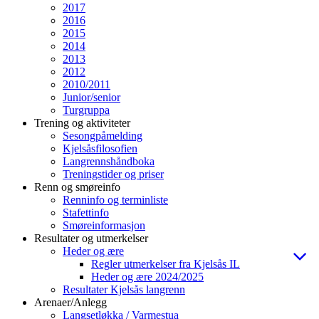
2017
2016
2015
2014
2013
2012
2010/2011
Junior/senior
Turgruppa
Trening og aktiviteter
Sesongpåmelding
Kjelsåsfilosofien
Langrennshåndboka
Treningstider og priser
Renn og smøreinfo
Renninfo og terminliste
Stafettinfo
Smøreinformasjon
Resultater og utmerkelser
Heder og ære
Regler utmerkelser fra Kjelsås IL
Heder og ære 2024/2025
Resultater Kjelsås langrenn
Arenaer/Anlegg
Langsetløkka / Varmestua