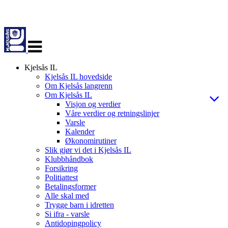
Veksle
navigasjon
Kjelsås IL
Kjelsås IL hovedside
Om Kjelsås langrenn
Om Kjelsås IL
Visjon og verdier
Våre verdier og retningslinjer
Varsle
Kalender
Økonomirutiner
Slik gjør vi det i Kjelsås IL
Klubbhåndbok
Forsikring
Politiattest
Betalingsformer
Alle skal med
Trygge barn i idretten
Si ifra - varsle
Antidopingpolicy