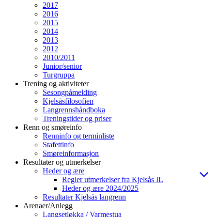
2017
2016
2015
2014
2013
2012
2010/2011
Junior/senior
Turgruppa
Trening og aktiviteter
Sesongpåmelding
Kjelsåsfilosofien
Langrennshåndboka
Treningstider og priser
Renn og smøreinfo
Renninfo og terminliste
Stafettinfo
Smøreinformasjon
Resultater og utmerkelser
Heder og ære
Regler utmerkelser fra Kjelsås IL
Heder og ære 2024/2025
Resultater Kjelsås langrenn
Arenaer/Anlegg
Langsetløkka / Varmestua