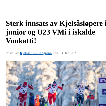
Sterk innsats av Kjelsåsløpere 
junior og U23 VMi i iskalde
Vuokatti!
Postet av
Kjelsås IL - Langrenn
den
13. feb 2021