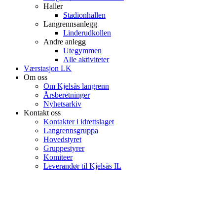
Haller
Stadionhallen
Langrennsanlegg
Linderudkollen
Andre anlegg
Utegymmen
Alle aktiviteter
Værstasjon LK
Om oss
Om Kjelsås langrenn
Årsberetninger
Nyhetsarkiv
Kontakt oss
Kontakter i idrettslaget
Langrennsgruppa
Hovedstyret
Gruppestyrer
Komiteer
Leverandør til Kjelsås IL