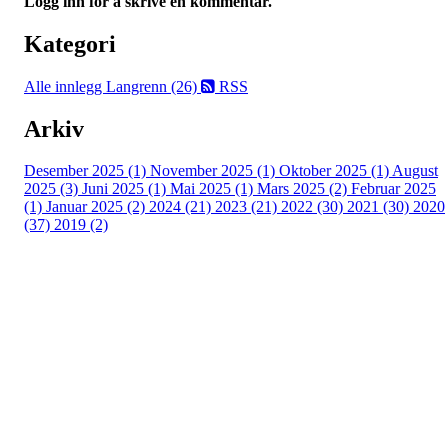
Logg inn for å skrive en kommentar.
Kategori
Alle innlegg
Langrenn (26)
RSS
Arkiv
Desember 2025 (1)
November 2025 (1)
Oktober 2025 (1)
August
2025 (3)
Juni 2025 (1)
Mai 2025 (1)
Mars 2025 (2)
Februar 2025
(1)
Januar 2025 (2)
2024 (21)
2023 (21)
2022 (30)
2021 (30)
2020
(37)
2019 (2)
Kjelsås IL
Engebråtveien 11
inng. Neptunveien 8 -12
0493 Oslo