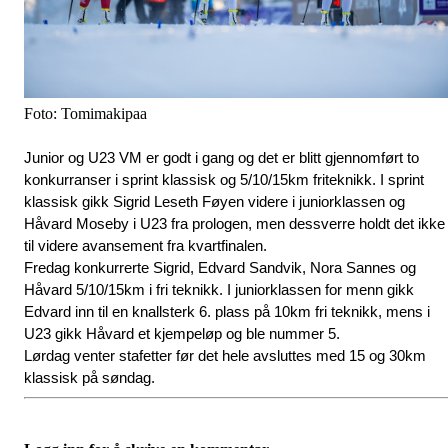
Foto: Tomimakipaa
Junior og U23 VM er godt i gang og det er blitt gjennomført to 
konkurranser i sprint klassisk og 5/10/15km friteknikk. I sprint 
klassisk gikk Sigrid Leseth Føyen videre i juniorklassen og 
Håvard Moseby i U23 fra prologen, men dessverre holdt det ikke 
til videre avansement fra kvartfinalen. 
Fredag konkurrerte Sigrid, Edvard Sandvik, Nora Sannes og 
Håvard 5/10/15km i fri teknikk. I juniorklassen for menn gikk 
Edvard inn til en knallsterk 6. plass på 10km fri teknikk, mens i 
U23 gikk Håvard et kjempeløp og ble nummer 5. 
Lørdag venter stafetter før det hele avsluttes med 15 og 30km 
klassisk på søndag.