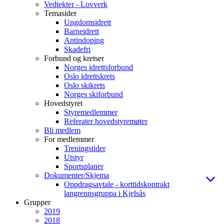
Vedtekter - Lovverk
Temasider
Ungdomsidrett
Barneidrett
Antindoping
Skadefri
Forbund og kretser
Norges idrettsforbund
Oslo idrettskrets
Oslo skikrets
Norges skiforbund
Hovedstyret
Styremedlemmer
Referater hovedstyremøter
Bli medlem
For medlemmer
Treningstider
Utstyr
Sportsplaner
Dokumenter/Skjema
Oppdragsavtale - korttidskontrakt
langrennsgruppa i Kjelsås
Grupper
2019
2018