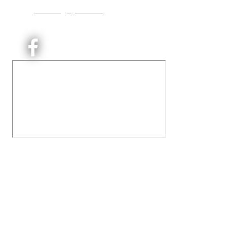
T:
9191 1913
E:
kontoret@kjelsaas.no
Orgnr: ‍975 663 450