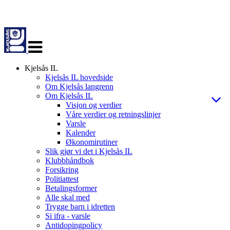
Veksle
navigasjon
Kjelsås IL
Kjelsås IL hovedside
Om Kjelsås langrenn
Om Kjelsås IL
Visjon og verdier
Våre verdier og retningslinjer
Varsle
Kalender
Økonomirutiner
Slik gjør vi det i Kjelsås IL
Klubbhåndbok
Forsikring
Politiattest
Betalingsformer
Alle skal med
Trygge barn i idretten
Si ifra - varsle
Antidopingpolicy