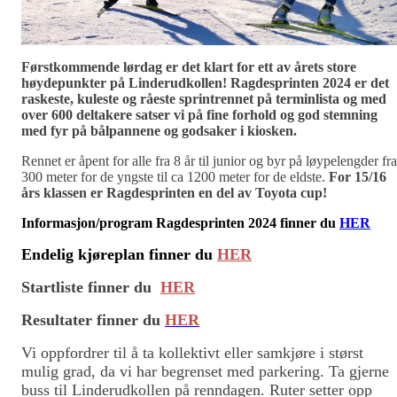
Førstkommende lørdag er det klart for ett av årets store
høydepunkter på Linderudkollen! Ragdesprinten 2024 er det
raskeste, kuleste og råeste sprintrennet på terminlista og med
over 600 deltakere satser vi på fine forhold og god stemning
med fyr på bålpannene og godsaker i kiosken.
Rennet er åpent for alle fra 8 år til junior og byr på løypelengder fra
300 meter for de yngste til ca 1200 meter for de eldste.
For 15/16
års klassen er Ragdesprinten en del av Toyota cup!
Informasjon/program Ragdesprinten 2024 finner du
HER
Endelig kjøreplan finner du
HER
Startliste finner du
HER
Resultater finner du
HER
Vi oppfordrer til å ta kollektivt eller samkjøre i størst
mulig grad, da vi har begrenset med parkering. Ta gjerne
buss til Linderudkollen på renndagen. Ruter setter opp