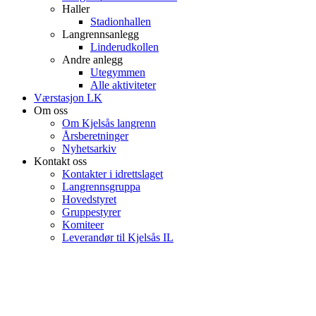
Haller
Stadionhallen
Langrennsanlegg
Linderudkollen
Andre anlegg
Utegymmen
Alle aktiviteter
Værstasjon LK
Om oss
Om Kjelsås langrenn
Årsberetninger
Nyhetsarkiv
Kontakt oss
Kontakter i idrettslaget
Langrennsgruppa
Hovedstyret
Gruppestyrer
Komiteer
Leverandør til Kjelsås IL