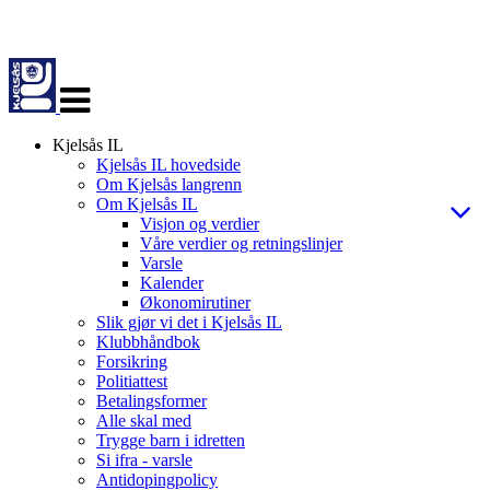
Veksle
navigasjon
Kjelsås IL
Kjelsås IL hovedside
Om Kjelsås langrenn
Om Kjelsås IL
Visjon og verdier
Våre verdier og retningslinjer
Varsle
Kalender
Økonomirutiner
Slik gjør vi det i Kjelsås IL
Klubbhåndbok
Forsikring
Politiattest
Betalingsformer
Alle skal med
Trygge barn i idretten
Si ifra - varsle
Antidopingpolicy