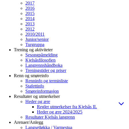
2017
2016
2015
2014
2013
2012
2010/2011
Junior/senior
Turgruppa
Trening og aktiviteter
Sesongpåmelding
Kjelsåsfilosofien
Langrennshåndboka
Treningstider og priser
Renn og smøreinfo
Renninfo og terminliste
Stafettinfo
Smøreinformasjon
Resultater og utmerkelser
Heder og ære
Regler utmerkelser fra Kjelsås IL
Heder og ære 2024/2025
Resultater Kjelsås langrenn
Arenaer/Anlegg
Langsetløkka / Varmestua