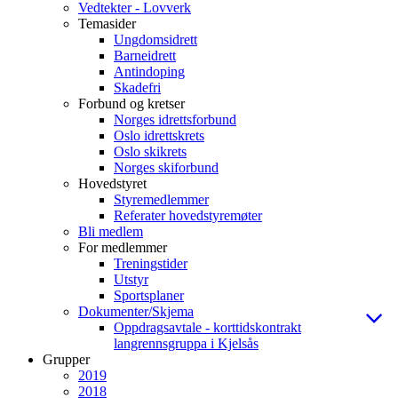
Vedtekter - Lovverk
Temasider
Ungdomsidrett
Barneidrett
Antindoping
Skadefri
Forbund og kretser
Norges idrettsforbund
Oslo idrettskrets
Oslo skikrets
Norges skiforbund
Hovedstyret
Styremedlemmer
Referater hovedstyremøter
Bli medlem
For medlemmer
Treningstider
Utstyr
Sportsplaner
Dokumenter/Skjema
Oppdragsavtale - korttidskontrakt
langrennsgruppa i Kjelsås
Grupper
2019
2018