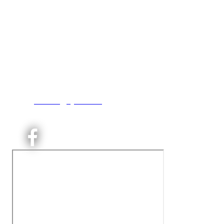
Kjelsås IL
Engebråtveien 11
inng. Neptunveien 8 -12
0493 Oslo
T:
9191 1913
E:
kontoret@kjelsaas.no
Orgnr: ‍975 663 450