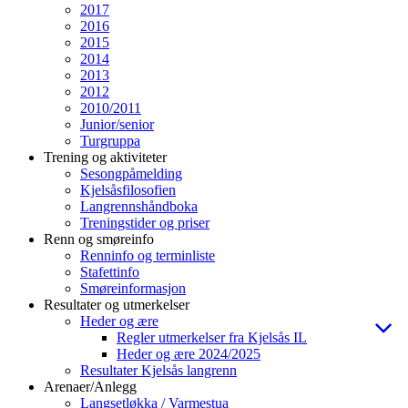
2017
2016
2015
2014
2013
2012
2010/2011
Junior/senior
Turgruppa
Trening og aktiviteter
Sesongpåmelding
Kjelsåsfilosofien
Langrennshåndboka
Treningstider og priser
Renn og smøreinfo
Renninfo og terminliste
Stafettinfo
Smøreinformasjon
Resultater og utmerkelser
Heder og ære
Regler utmerkelser fra Kjelsås IL
Heder og ære 2024/2025
Resultater Kjelsås langrenn
Arenaer/Anlegg
Langsetløkka / Varmestua