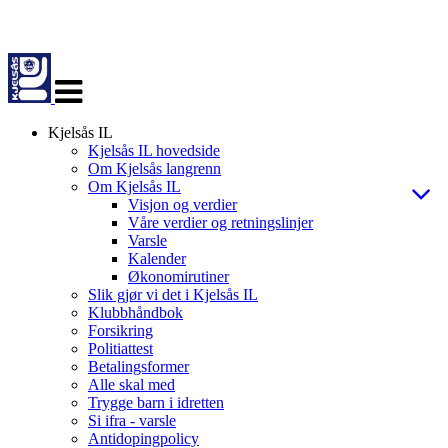
Veksle
navigasjon
Kjelsås IL
Kjelsås IL hovedside
Om Kjelsås langrenn
Om Kjelsås IL
Visjon og verdier
Våre verdier og retningslinjer
Varsle
Kalender
Økonomirutiner
Slik gjør vi det i Kjelsås IL
Klubbhåndbok
Forsikring
Politiattest
Betalingsformer
Alle skal med
Trygge barn i idretten
Si ifra - varsle
Antidopingpolicy