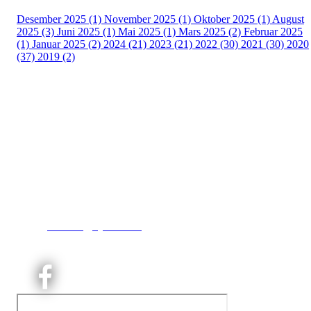
Desember 2025 (1)
November 2025 (1)
Oktober 2025 (1)
August
2025 (3)
Juni 2025 (1)
Mai 2025 (1)
Mars 2025 (2)
Februar 2025
(1)
Januar 2025 (2)
2024 (21)
2023 (21)
2022 (30)
2021 (30)
2020
(37)
2019 (2)
Kjelsås IL
Engebråtveien 11
inng. Neptunveien 8 -12
0493 Oslo
T:
9191 1913
E:
kontoret@kjelsaas.no
Orgnr: ‍975 663 450