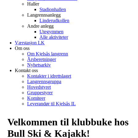
Haller
Stadionhallen
Langrennsanlegg
Linderudkollen
Andre anlegg
Utegymmen
Alle aktiviteter
Værstasjon LK
Om oss
Om Kjelsås langrenn
Årsberetninger
Nyhetsarkiv
Kontakt oss
Kontakter i idrettslaget
Langrennsgruppa
Hovedstyret
Gruppestyrer
Komiteer
Leverandør til Kjelsås IL
Velkommen til klubbuke hos
Bull Ski & Kajakk!