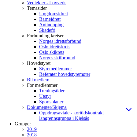
Vedtekter - Lovverk
Temasider
Ungdomsidrett
Barneidrett
Antindoping
Skadefri
Forbund og kretser
Norges idrettsforbund
Oslo idrettskrets
Oslo skikrets
Norges skiforbund
Hovedstyret
Styremedlemmer
Referater hovedstyremøter
Bli medlem
For medlemmer
Treningstider
Utstyr
Sportsplaner
Dokumenter/Skjema
Oppdragsavtale - korttidskontrakt
langrennsgruppa i Kjelsås
Grupper
2019
2018