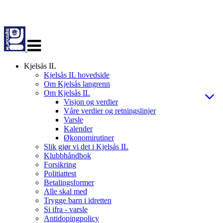
Veksle
navigasjon
Kjelsås IL
Kjelsås IL hovedside
Om Kjelsås langrenn
Om Kjelsås IL
Visjon og verdier
Våre verdier og retningslinjer
Varsle
Kalender
Økonomirutiner
Slik gjør vi det i Kjelsås IL
Klubbhåndbok
Forsikring
Politiattest
Betalingsformer
Alle skal med
Trygge barn i idretten
Si ifra - varsle
Antidopingpolicy