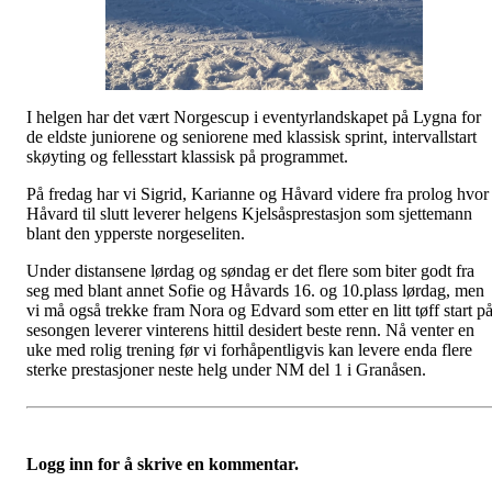
I helgen har det vært Norgescup i eventyrlandskapet på Lygna for
de eldste juniorene og seniorene med klassisk sprint, intervallstart
skøyting og fellesstart klassisk på programmet.
På fredag har vi Sigrid, Karianne og Håvard videre fra prolog hvor
Håvard til slutt leverer helgens Kjelsåsprestasjon som sjettemann
blant den ypperste norgeseliten.
Under distansene lørdag og søndag er det flere som biter godt fra
seg med blant annet Sofie og Håvards 16. og 10.plass lørdag, men
vi må også trekke fram Nora og Edvard som etter en litt tøff start p
sesongen leverer vinterens hittil desidert beste renn. Nå venter en
uke med rolig trening før vi forhåpentligvis kan levere enda flere
sterke prestasjoner neste helg under NM del 1 i Granåsen.
Logg inn for å skrive en kommentar.