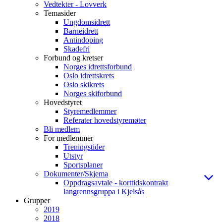
Vedtekter - Lovverk
Temasider
Ungdomsidrett
Barneidrett
Antindoping
Skadefri
Forbund og kretser
Norges idrettsforbund
Oslo idrettskrets
Oslo skikrets
Norges skiforbund
Hovedstyret
Styremedlemmer
Referater hovedstyremøter
Bli medlem
For medlemmer
Treningstider
Utstyr
Sportsplaner
Dokumenter/Skjema
Oppdragsavtale - korttidskontrakt
langrennsgruppa i Kjelsås
Grupper
2019
2018