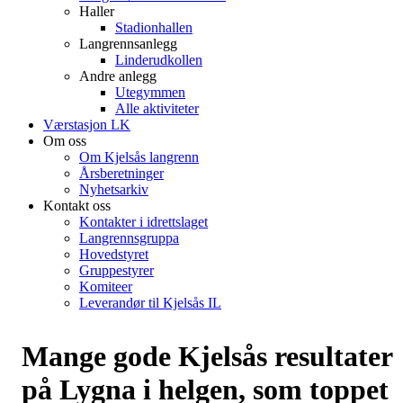
Haller
Stadionhallen
Langrennsanlegg
Linderudkollen
Andre anlegg
Utegymmen
Alle aktiviteter
Værstasjon LK
Om oss
Om Kjelsås langrenn
Årsberetninger
Nyhetsarkiv
Kontakt oss
Kontakter i idrettslaget
Langrennsgruppa
Hovedstyret
Gruppestyrer
Komiteer
Leverandør til Kjelsås IL
Mange gode Kjelsås resultater
på Lygna i helgen, som toppet