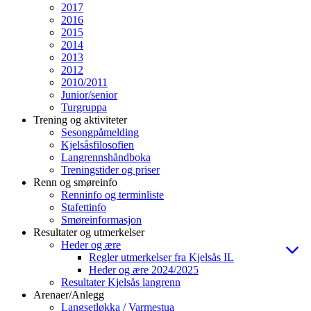
2017
2016
2015
2014
2013
2012
2010/2011
Junior/senior
Turgruppa
Trening og aktiviteter
Sesongpåmelding
Kjelsåsfilosofien
Langrennshåndboka
Treningstider og priser
Renn og smøreinfo
Renninfo og terminliste
Stafettinfo
Smøreinformasjon
Resultater og utmerkelser
Heder og ære
Regler utmerkelser fra Kjelsås IL
Heder og ære 2024/2025
Resultater Kjelsås langrenn
Arenaer/Anlegg
Langsetløkka / Varmestua