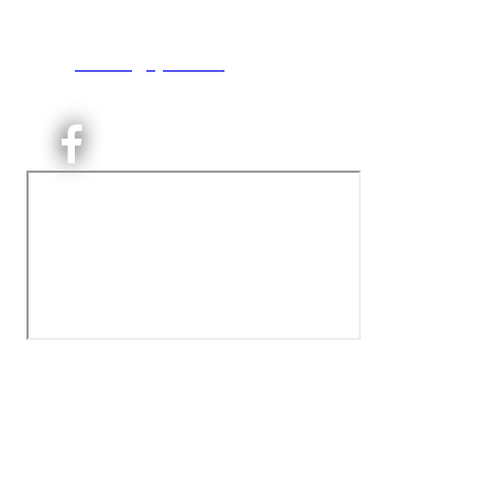
0493 Oslo
T:
9191 1913
E:
kontoret@kjelsaas.no
Orgnr: ‍975 663 450