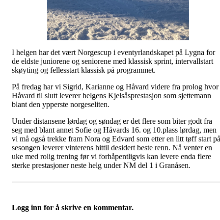
I helgen har det vært Norgescup i eventyrlandskapet på Lygna for
de eldste juniorene og seniorene med klassisk sprint, intervallstart
skøyting og fellesstart klassisk på programmet.
På fredag har vi Sigrid, Karianne og Håvard videre fra prolog hvor
Håvard til slutt leverer helgens Kjelsåsprestasjon som sjettemann
blant den ypperste norgeseliten.
Under distansene lørdag og søndag er det flere som biter godt fra
seg med blant annet Sofie og Håvards 16. og 10.plass lørdag, men
vi må også trekke fram Nora og Edvard som etter en litt tøff start p
sesongen leverer vinterens hittil desidert beste renn. Nå venter en
uke med rolig trening før vi forhåpentligvis kan levere enda flere
sterke prestasjoner neste helg under NM del 1 i Granåsen.
Logg inn for å skrive en kommentar.