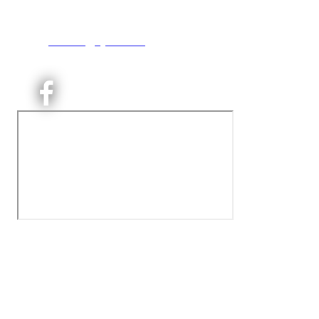
0493 Oslo
T:
9191 1913
E:
kontoret@kjelsaas.no
Orgnr: ‍975 663 450