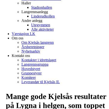
Haller
Stadionhallen
Langrennsanlegg
Linderudkollen
Andre anlegg
Utegymmen
Alle aktiviteter
Værstasjon LK
Om oss
Om Kjelsås langrenn
Årsberetninger
Nyhetsarkiv
Kontakt oss
Kontakter i idrettslaget
Langrennsgruppa
Hovedstyret
Gruppestyrer
Komiteer
Leverandør til Kjelsås IL
Mange gode Kjelsås resultater
på Lygna i helgen, som toppet