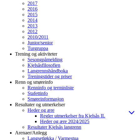
2017
2016
2015
2014
2013
2012
2010/2011
Junior/senior
Turgruppa
Trening og aktiviteter
Sesongpåmelding
Kjelsåsfilosofien
Langrennshåndboka
Treningstider og priser
Renn og smøreinfo
Renninfo og terminliste
Stafettinfo
Smøreinformasjon
Resultater og utmerkelser
Heder og ære
Regler utmerkelser fra Kjelsås IL
Heder og ære 2024/2025
Resultater Kjelsås langrenn
Arenaer/Anlegg
Langsetløkka / Varmestua