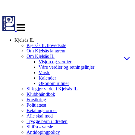
Veksle
navigasjon
Kjelsås IL
Kjelsås IL hovedside
Om Kjelsås langrenn
Om Kjelsås IL
Visjon og verdier
Våre verdier og retningslinjer
Varsle
Kalender
Økonomirutiner
Slik gjør vi det i Kjelsås IL
Klubbhåndbok
Forsikring
Politiattest
Betalingsformer
Alle skal med
Trygge barn i idretten
Si ifra - varsle
Antidopingpolicy