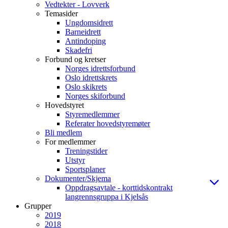
Vedtekter - Lovverk
Temasider
Ungdomsidrett
Barneidrett
Antindoping
Skadefri
Forbund og kretser
Norges idrettsforbund
Oslo idrettskrets
Oslo skikrets
Norges skiforbund
Hovedstyret
Styremedlemmer
Referater hovedstyremøter
Bli medlem
For medlemmer
Treningstider
Utstyr
Sportsplaner
Dokumenter/Skjema
Oppdragsavtale - korttidskontrakt
langrennsgruppa i Kjelsås
Grupper
2019
2018