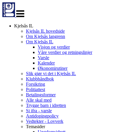
Veksle
navigasjon
Kjelsås IL
Kjelsås IL hovedside
Om Kjelsås langrenn
Om Kjelsås IL
Visjon og verdier
Våre verdier og retningslinjer
Varsle
Kalender
Økonomirutiner
Slik gjør vi det i Kjelsås IL
Klubbhåndbok
Forsikring
Politiattest
Betalingsformer
Alle skal med
Trygge barn i idretten
Si ifra - varsle
Antidopingpolicy
Vedtekter - Lovverk
Temasider
Ungdomsidrett