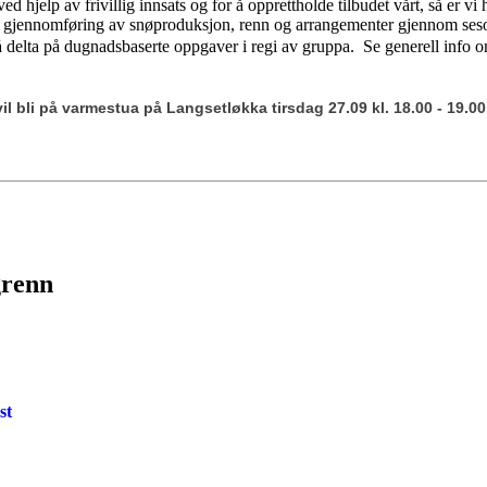
ed hjelp av frivillig innsats og for å opprettholde tilbudet vårt, så er 
ge til gjennomføring av snøproduksjon, renn og arrangementer gjennom se
 delta på dugnadsbaserte oppgaver i regi av gruppa. Se generell info 
 bli på varmestua på Langsetløkka tirsdag 27.09 kl. 18.00 - 19.00
grenn
st