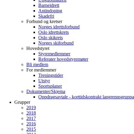
Barneidrett
Antindoping
Skadefri
Forbund og kretser
Norges idrettsforbund
Oslo idrettskrets
Oslo skikrets
Norges skiforbund
Hovedstyret
Styremedlemmer
Referater hovedstyremøter
Bli medlem
For medlemmer
Treningstider
Utstyr
Sportsplaner
Dokumenter/Skjema
Oppdragsavtale - korttidskontrakt langrennsgruppa
Grupper
2019
2018
2017
2016
2015