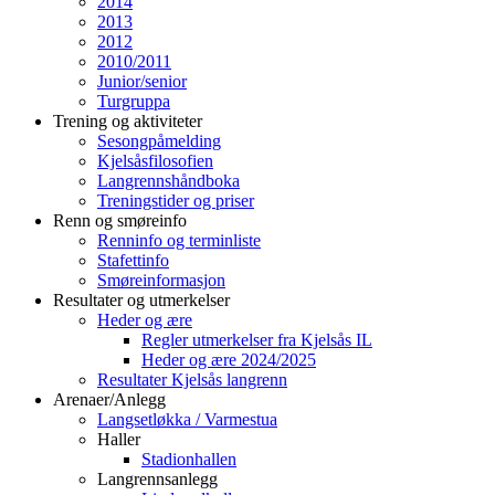
2014
2013
2012
2010/2011
Junior/senior
Turgruppa
Trening og aktiviteter
Sesongpåmelding
Kjelsåsfilosofien
Langrennshåndboka
Treningstider og priser
Renn og smøreinfo
Renninfo og terminliste
Stafettinfo
Smøreinformasjon
Resultater og utmerkelser
Heder og ære
Regler utmerkelser fra Kjelsås IL
Heder og ære 2024/2025
Resultater Kjelsås langrenn
Arenaer/Anlegg
Langsetløkka / Varmestua
Haller
Stadionhallen
Langrennsanlegg