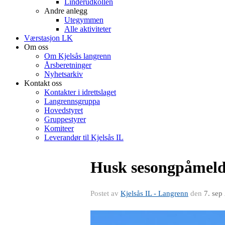
Linderudkollen
Andre anlegg
Utegymmen
Alle aktiviteter
Værstasjon LK
Om oss
Om Kjelsås langrenn
Årsberetninger
Nyhetsarkiv
Kontakt oss
Kontakter i idrettslaget
Langrennsgruppa
Hovedstyret
Gruppestyrer
Komiteer
Leverandør til Kjelsås IL
Husk sesongpåmeld
Postet av
Kjelsås IL - Langrenn
den
7. sep