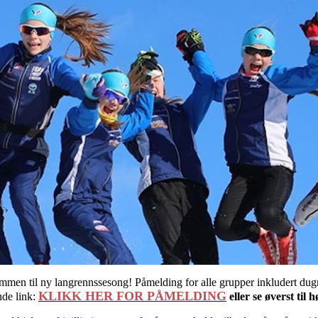
mmen til ny langrennssesong! Påmelding for alle grupper inkludert dug
KLIKK HER FOR PÅMELDING
nde link:
eller se øverst til