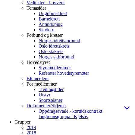
Vedtekter - Lovverk
Temasider
Ungdomsidrett
Barneidrett
Antindoping
Skadefri
Forbund og kretser
Norges idrettsforbund
Oslo idrettskrets
Oslo skikrets
Norges skiforbund
Hovedstyret
Styremedlemmer
Referater hovedstyremøter
Bli medlem
For medlemmer
Treningstider
Utstyr
Sportsplaner
Dokumenter/Skjema
Oppdragsavtale - korttidskontrakt
langrennsgruppa i Kjelsås
Grupper
2019
2018