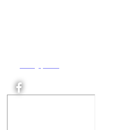
Kjelsås IL
Engebråtveien 11
inng. Neptunveien 8 -12
0493 Oslo
T:
9191 1913
E:
kontoret@kjelsaas.no
Orgnr: ‍975 663 450