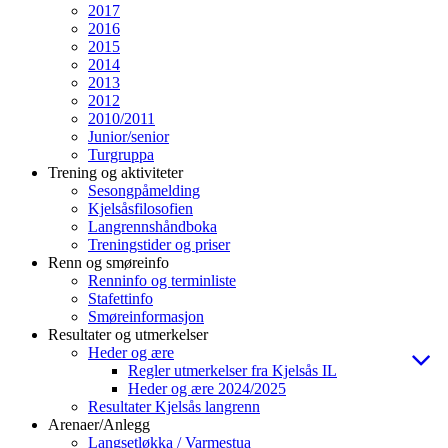
2017
2016
2015
2014
2013
2012
2010/2011
Junior/senior
Turgruppa
Trening og aktiviteter
Sesongpåmelding
Kjelsåsfilosofien
Langrennshåndboka
Treningstider og priser
Renn og smøreinfo
Renninfo og terminliste
Stafettinfo
Smøreinformasjon
Resultater og utmerkelser
Heder og ære
Regler utmerkelser fra Kjelsås IL
Heder og ære 2024/2025
Resultater Kjelsås langrenn
Arenaer/Anlegg
Langsetløkka / Varmestua