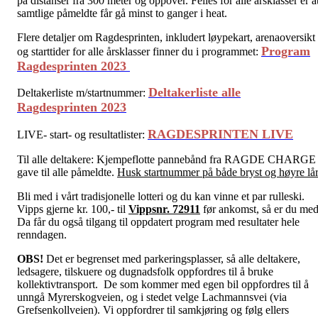
på distanser fra 300 meter og oppover. Felles for alle årsklasser er a
samtlige påmeldte får gå minst to ganger i heat.
Flere detaljer om Ragdesprinten, inkludert løypekart, arenaoversikt
Program
og starttider for alle årsklasser finner du i programmet:
Ragdesprinten 2023
Deltakerliste alle
Deltakerliste m/startnummer:
Ragdesprinten 2023
RAGDESPRINTEN LIVE
LIVE- start- og resultatlister:
Til alle deltakere: Kjempeflotte pannebånd fra RAGDE CHARGE 
gave til alle påmeldte.
Husk startnummer på både bryst og høyre lår
Bli med i vårt tradisjonelle lotteri og du kan vinne et par rulleski.
Vipps gjerne kr. 100,- til
Vippsnr. 72911
før ankomst, så er du med
Da får du også tilgang til oppdatert program med resultater hele
renndagen.
OBS!
Det er begrenset med parkeringsplasser, så alle deltakere,
ledsagere, tilskuere og dugnadsfolk oppfordres til å bruke
kollektivtransport. De som kommer med egen bil oppfordres til å
unngå Myrerskogveien, og i stedet velge Lachmannsvei (via
Grefsenkollveien). Vi oppfordrer til samkjøring og følg ellers