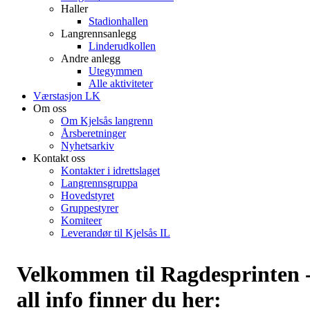
Haller
Stadionhallen
Langrennsanlegg
Linderudkollen
Andre anlegg
Utegymmen
Alle aktiviteter
Værstasjon LK
Om oss
Om Kjelsås langrenn
Årsberetninger
Nyhetsarkiv
Kontakt oss
Kontakter i idrettslaget
Langrennsgruppa
Hovedstyret
Gruppestyrer
Komiteer
Leverandør til Kjelsås IL
Velkommen til Ragdesprinten 
all info finner du her: