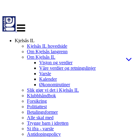
Veksle
navigasjon
Kjelsås IL
Kjelsås IL hovedside
Om Kjelsås langrenn
Om Kjelsås IL
Visjon og verdier
Våre verdier og retningslinjer
Varsle
Kalender
Økonomirutiner
Slik gjør vi det i Kjelsås IL
Klubbhåndbok
Forsikring
Politiattest
Betalingsformer
Alle skal med
Trygge barn i idretten
Si ifra - varsle
Antidopingpolicy