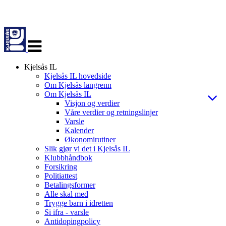
Veksle
navigasjon
Kjelsås IL
Kjelsås IL hovedside
Om Kjelsås langrenn
Om Kjelsås IL
Visjon og verdier
Våre verdier og retningslinjer
Varsle
Kalender
Økonomirutiner
Slik gjør vi det i Kjelsås IL
Klubbhåndbok
Forsikring
Politiattest
Betalingsformer
Alle skal med
Trygge barn i idretten
Si ifra - varsle
Antidopingpolicy