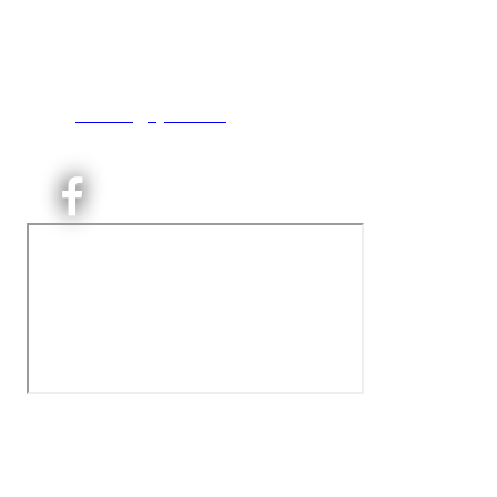
Engebråtveien 11
inng. Neptunveien 8 -12
0493 Oslo
T:
9191 1913
E:
kontoret@kjelsaas.no
Orgnr: ‍975 663 450