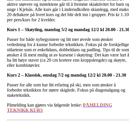
aktive utøvere og inntektene går til å fremme skiaktivitet for barn o
unge i Kjelsås. Alle kurs går i Linderudkollen skianlegg, med maks
20 deltakere på hvert kurs og det blir delt inn i grupper. Pris kr 1.1
per pers/kurs for 2 kvelder.
Kurs 1 – Skøyting, mandag 5/2 og mandag 12/2 kl 20.00 - 21.3
Passer for både nybegynnere og litt mer øvede som ønsker
veiledning for å kunne forbedre teknikken. Fokus på de forskjellige
stilartene som er enkeltdans, dobbeldans og padling. Tips til de som
ønsker å få mest mulig ut av kursene i skøyting: Det kan være lurt 
ha litt høye staver (ca 20 cm kortere enn kroppslengde) og skøyte,
eller kombistøvler.
Kurs 2 – Klassisk, onsdag 7/2 og mandag 12/2 kl 20.00 - 21.30
Passer for alle som har litt erfaring på ski, men som ønsker å
forbedre teknikken for større skiglede. Fokus på diagonalgang og
staketeknikk.
Påmelding kan gjøres via følgende lenke:
PÅMELDING
TEKNIKK KURS