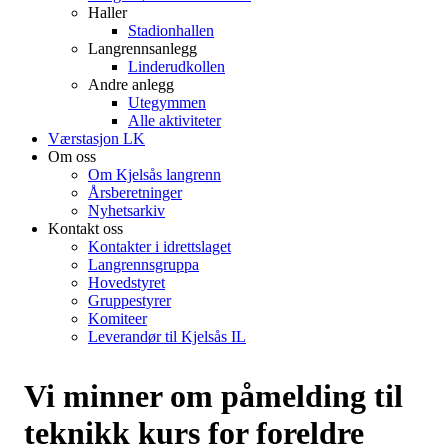
Haller
Stadionhallen
Langrennsanlegg
Linderudkollen
Andre anlegg
Utegymmen
Alle aktiviteter
Værstasjon LK
Om oss
Om Kjelsås langrenn
Årsberetninger
Nyhetsarkiv
Kontakt oss
Kontakter i idrettslaget
Langrennsgruppa
Hovedstyret
Gruppestyrer
Komiteer
Leverandør til Kjelsås IL
Vi minner om påmelding til
teknikk kurs for foreldre