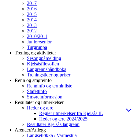
2017
2016
2015
2014
2013
2012
2010/2011
Junior/senior
Turgruppa
Trening og aktiviteter
Sesongpåmelding
Kjelsåsfilosofien
Langrennshåndboka
Treningstider og priser
Renn og smøreinfo
Renninfo og terminliste
Stafettinfo
Smøreinformasjon
Resultater og utmerkelser
Heder og ære
Regler utmerkelser fra Kjelsås IL
Heder og ære 2024/2025
Resultater Kjelsås langrenn
Arenaer/Anlegg
Langsetløkka / Varmestua