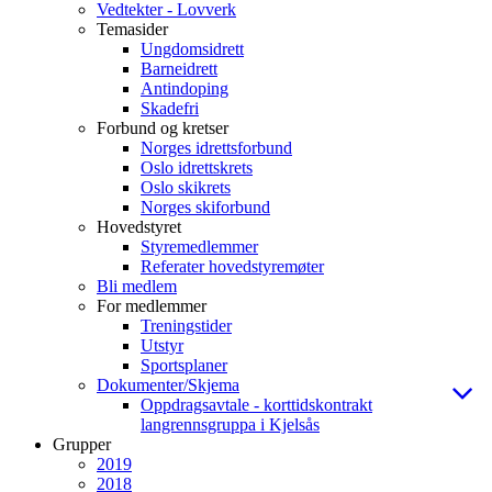
Vedtekter - Lovverk
Temasider
Ungdomsidrett
Barneidrett
Antindoping
Skadefri
Forbund og kretser
Norges idrettsforbund
Oslo idrettskrets
Oslo skikrets
Norges skiforbund
Hovedstyret
Styremedlemmer
Referater hovedstyremøter
Bli medlem
For medlemmer
Treningstider
Utstyr
Sportsplaner
Dokumenter/Skjema
Oppdragsavtale - korttidskontrakt
langrennsgruppa i Kjelsås
Grupper
2019
2018