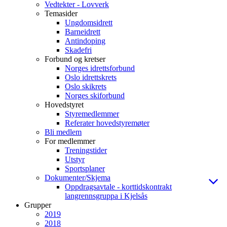
Vedtekter - Lovverk
Temasider
Ungdomsidrett
Barneidrett
Antindoping
Skadefri
Forbund og kretser
Norges idrettsforbund
Oslo idrettskrets
Oslo skikrets
Norges skiforbund
Hovedstyret
Styremedlemmer
Referater hovedstyremøter
Bli medlem
For medlemmer
Treningstider
Utstyr
Sportsplaner
Dokumenter/Skjema
Oppdragsavtale - korttidskontrakt
langrennsgruppa i Kjelsås
Grupper
2019
2018