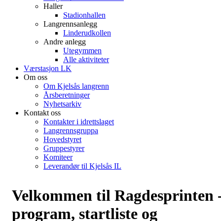
Haller
Stadionhallen
Langrennsanlegg
Linderudkollen
Andre anlegg
Utegymmen
Alle aktiviteter
Værstasjon LK
Om oss
Om Kjelsås langrenn
Årsberetninger
Nyhetsarkiv
Kontakt oss
Kontakter i idrettslaget
Langrennsgruppa
Hovedstyret
Gruppestyrer
Komiteer
Leverandør til Kjelsås IL
Velkommen til Ragdesprinten 
program, startliste og