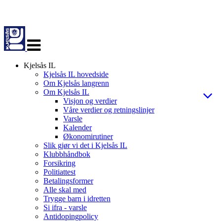
Veksle
navigasjon
Kjelsås IL
Kjelsås IL hovedside
Om Kjelsås langrenn
Om Kjelsås IL
Visjon og verdier
Våre verdier og retningslinjer
Varsle
Kalender
Økonomirutiner
Slik gjør vi det i Kjelsås IL
Klubbhåndbok
Forsikring
Politiattest
Betalingsformer
Alle skal med
Trygge barn i idretten
Si ifra - varsle
Antidopingpolicy