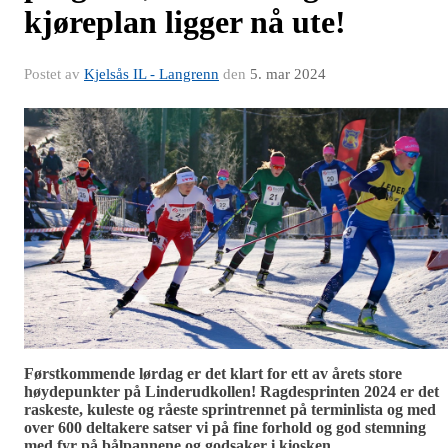
kjøreplan ligger nå ute!
Postet av
Kjelsås IL - Langrenn
den
5. mar 2024
Førstkommende lørdag er det klart for ett av årets store
høydepunkter på Linderudkollen! Ragdesprinten 2024 er det
raskeste, kuleste og råeste sprintrennet på terminlista og med
over 600 deltakere satser vi på fine forhold og god stemning
med fyr på bålpannene og godsaker i kiosken.