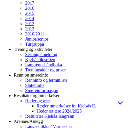
2017
2016
2015
2014
2013
2012
2010/2011
Junior/senior
Turgruppa
Trening og aktiviteter
Sesongpåmelding
Kjelsåsfilosofien
Langrennshåndboka
Treningstider og priser
Renn og smøreinfo
Renninfo og terminliste
Stafettinfo
Smøreinformasjon
Resultater og utmerkelser
Heder og ære
Regler utmerkelser fra Kjelsås IL
Heder og ære 2024/2025
Resultater Kjelsås langrenn
Arenaer/Anlegg
Langsetløkka / Varmestua