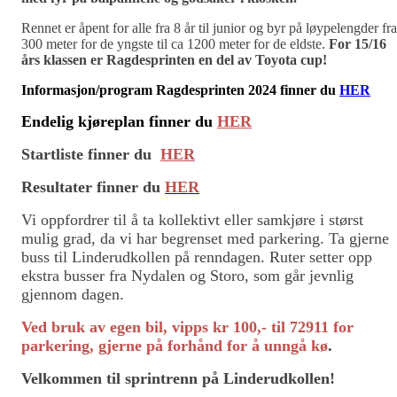
Rennet er åpent for alle fra 8 år til junior og byr på løypelengder fra
300 meter for de yngste til ca 1200 meter for de eldste.
For 15/16
års klassen er Ragdesprinten en del av Toyota cup!
Informasjon/program Ragdesprinten 2024 finner du
HER
Endelig kjøreplan finner du
HER
Startliste finner du
HER
Resultater finner du
HER
Vi oppfordrer til å ta kollektivt eller samkjøre i størst
mulig grad, da vi har begrenset med parkering. Ta gjerne
buss til Linderudkollen på renndagen. Ruter setter opp
ekstra busser fra Nydalen og Storo, som går jevnlig
gjennom dagen.
Ved bruk av egen bil, vipps kr 100,- til 72911 for
parkering, gjerne på forhånd for å unngå kø
.
Velkommen til sprintrenn på Linderudkollen!