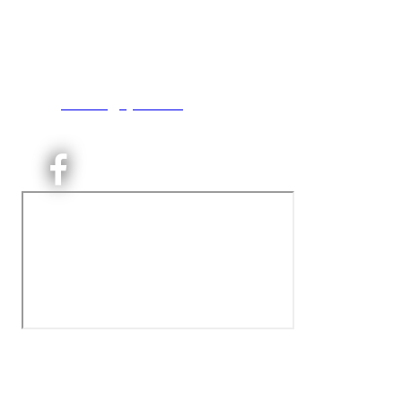
Engebråtveien 11
inng. Neptunveien 8 -12
0493 Oslo
T:
9191 1913
E:
kontoret@kjelsaas.no
Orgnr: ‍975 663 450