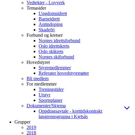
Vedtekter - Lovverk
Temasider
Ungdomsidrett
Barneidrett
Antindoping
Skadefri
Forbund og kretser
Norges idrettsforbund
Oslo idrettskrets
Oslo skikrets
Norges skiforbund
Hovedstyret
Styremedlemmer
Referater hovedstyremøter
Bli medlem
For medlemmer
Treningstider
Utstyr
Sportsplaner
Dokumenter/Skjema
Oppdragsavtale - korttidskontrakt
langrennsgruppa i Kjelsås
Grupper
2019
2018