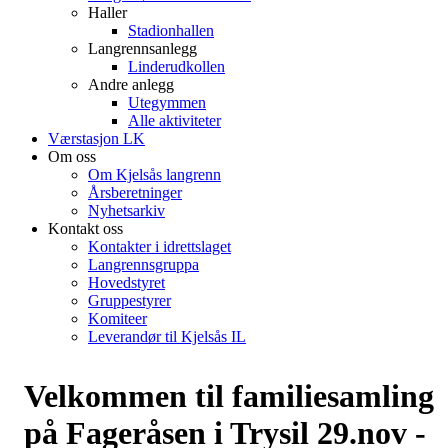
Haller
Stadionhallen
Langrennsanlegg
Linderudkollen
Andre anlegg
Utegymmen
Alle aktiviteter
Værstasjon LK
Om oss
Om Kjelsås langrenn
Årsberetninger
Nyhetsarkiv
Kontakt oss
Kontakter i idrettslaget
Langrennsgruppa
Hovedstyret
Gruppestyrer
Komiteer
Leverandør til Kjelsås IL
Velkommen til familiesamling
på Fageråsen i Trysil 29.nov -