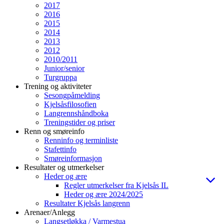
2017
2016
2015
2014
2013
2012
2010/2011
Junior/senior
Turgruppa
Trening og aktiviteter
Sesongpåmelding
Kjelsåsfilosofien
Langrennshåndboka
Treningstider og priser
Renn og smøreinfo
Renninfo og terminliste
Stafettinfo
Smøreinformasjon
Resultater og utmerkelser
Heder og ære
Regler utmerkelser fra Kjelsås IL
Heder og ære 2024/2025
Resultater Kjelsås langrenn
Arenaer/Anlegg
Langsetløkka / Varmestua