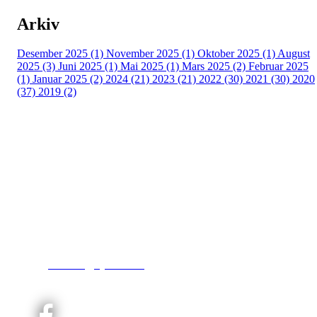
Arkiv
Desember 2025 (1)
November 2025 (1)
Oktober 2025 (1)
August
2025 (3)
Juni 2025 (1)
Mai 2025 (1)
Mars 2025 (2)
Februar 2025
(1)
Januar 2025 (2)
2024 (21)
2023 (21)
2022 (30)
2021 (30)
2020
(37)
2019 (2)
Kjelsås IL
Engebråtveien 11
inng. Neptunveien 8 -12
0493 Oslo
T:
9191 1913
E:
kontoret@kjelsaas.no
Orgnr: ‍975 663 450