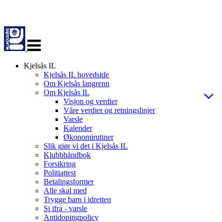
Veksle
navigasjon
Kjelsås IL
Kjelsås IL hovedside
Om Kjelsås langrenn
Om Kjelsås IL
Visjon og verdier
Våre verdier og retningslinjer
Varsle
Kalender
Økonomirutiner
Slik gjør vi det i Kjelsås IL
Klubbhåndbok
Forsikring
Politiattest
Betalingsformer
Alle skal med
Trygge barn i idretten
Si ifra - varsle
Antidopingpolicy