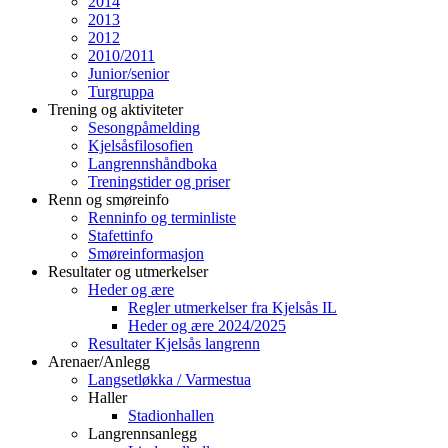
2014
2013
2012
2010/2011
Junior/senior
Turgruppa
Trening og aktiviteter
Sesongpåmelding
Kjelsåsfilosofien
Langrennshåndboka
Treningstider og priser
Renn og smøreinfo
Renninfo og terminliste
Stafettinfo
Smøreinformasjon
Resultater og utmerkelser
Heder og ære
Regler utmerkelser fra Kjelsås IL
Heder og ære 2024/2025
Resultater Kjelsås langrenn
Arenaer/Anlegg
Langsetløkka / Varmestua
Haller
Stadionhallen
Langrennsanlegg