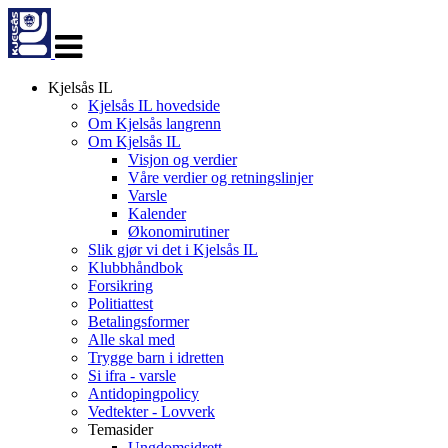
Veksle
navigasjon
Kjelsås IL
Kjelsås IL hovedside
Om Kjelsås langrenn
Om Kjelsås IL
Visjon og verdier
Våre verdier og retningslinjer
Varsle
Kalender
Økonomirutiner
Slik gjør vi det i Kjelsås IL
Klubbhåndbok
Forsikring
Politiattest
Betalingsformer
Alle skal med
Trygge barn i idretten
Si ifra - varsle
Antidopingpolicy
Vedtekter - Lovverk
Temasider
Ungdomsidrett