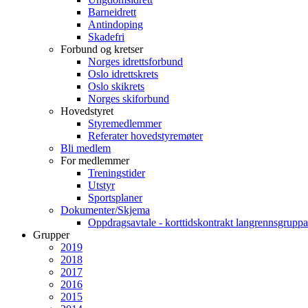
Barneidrett
Antindoping
Skadefri
Forbund og kretser
Norges idrettsforbund
Oslo idrettskrets
Oslo skikrets
Norges skiforbund
Hovedstyret
Styremedlemmer
Referater hovedstyremøter
Bli medlem
For medlemmer
Treningstider
Utstyr
Sportsplaner
Dokumenter/Skjema
Oppdragsavtale - korttidskontrakt langrennsgruppa
Grupper
2019
2018
2017
2016
2015