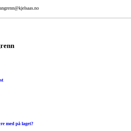
 langrenn@kjelsaas.no
grenn
st
ære med på laget?