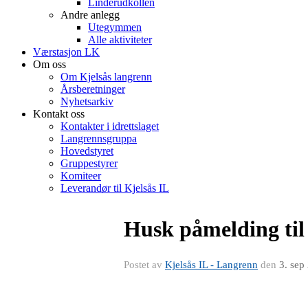
Linderudkollen
Andre anlegg
Utegymmen
Alle aktiviteter
Værstasjon LK
Om oss
Om Kjelsås langrenn
Årsberetninger
Nyhetsarkiv
Kontakt oss
Kontakter i idrettslaget
Langrennsgruppa
Hovedstyret
Gruppestyrer
Komiteer
Leverandør til Kjelsås IL
Husk påmelding til
Postet av
Kjelsås IL - Langrenn
den
3. sep