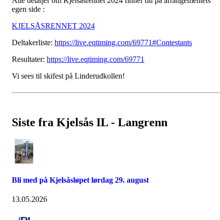
Alle detaljer om Kjelsåsrennet 2024 finner du på arrangementets
egen side :
KJELSÅSRENNET 2024
Deltakerliste:
https://live.eqtiming.com/69771#Contestants
Resultater:
https://live.eqtiming.com/69771
Vi sees til skifest på Linderudkollen!
Siste fra Kjelsås IL - Langrenn
Bli med på Kjelsåsløpet lørdag 29. august
13.05.2026