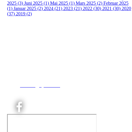
2025 (3)
Juni 2025 (1)
Mai 2025 (1)
Mars 2025 (2)
Februar 2025
(1)
Januar 2025 (2)
2024 (21)
2023 (21)
2022 (30)
2021 (30)
2020
(37)
2019 (2)
Kjelsås IL
Engebråtveien 11
inng. Neptunveien 8 -12
0493 Oslo
T:
9191 1913
E:
kontoret@kjelsaas.no
Orgnr: ‍975 663 450