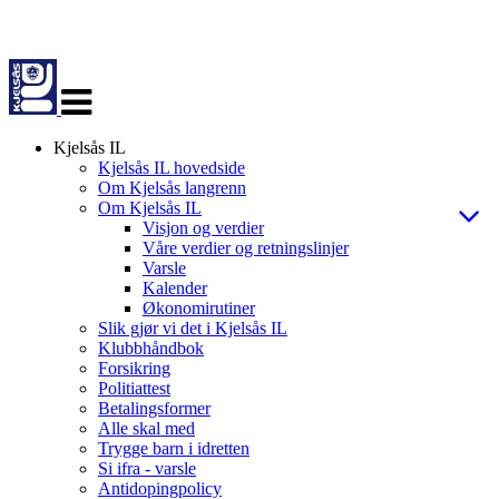
Veksle
navigasjon
Kjelsås IL
Kjelsås IL hovedside
Om Kjelsås langrenn
Om Kjelsås IL
Visjon og verdier
Våre verdier og retningslinjer
Varsle
Kalender
Økonomirutiner
Slik gjør vi det i Kjelsås IL
Klubbhåndbok
Forsikring
Politiattest
Betalingsformer
Alle skal med
Trygge barn i idretten
Si ifra - varsle
Antidopingpolicy