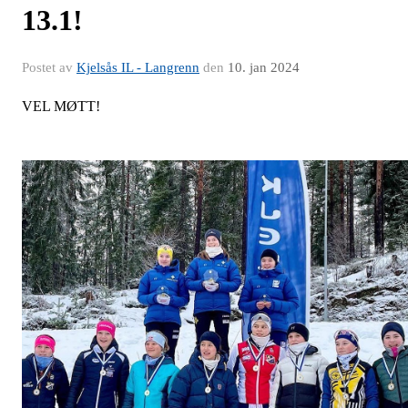
13.1!
Postet av
Kjelsås IL - Langrenn
den
10. jan 2024
VEL MØTT!