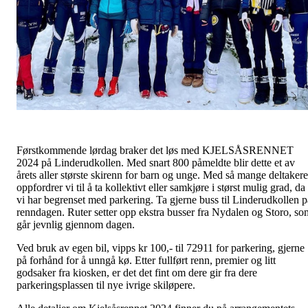
Førstkommende lørdag braker det løs med KJELSÅSRENNET
2024 på Linderudkollen. Med snart 800 påmeldte blir dette et av
årets aller største skirenn for barn og unge. Med så mange deltakere
oppfordrer vi til å ta kollektivt eller samkjøre i størst mulig grad, da
vi har begrenset med parkering. Ta gjerne buss til Linderudkollen p
renndagen. Ruter setter opp ekstra busser fra Nydalen og Storo, so
går jevnlig gjennom dagen.
Ved bruk av egen bil, vipps kr 100,- til 72911 for parkering, gjerne
på forhånd for å unngå kø. Etter fullført renn, premier og litt
godsaker fra kiosken, er det det fint om dere gir fra dere
parkeringsplassen til nye ivrige skiløpere.