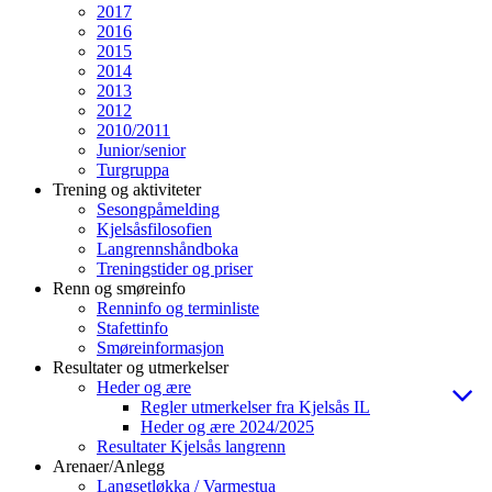
2017
2016
2015
2014
2013
2012
2010/2011
Junior/senior
Turgruppa
Trening og aktiviteter
Sesongpåmelding
Kjelsåsfilosofien
Langrennshåndboka
Treningstider og priser
Renn og smøreinfo
Renninfo og terminliste
Stafettinfo
Smøreinformasjon
Resultater og utmerkelser
Heder og ære
Regler utmerkelser fra Kjelsås IL
Heder og ære 2024/2025
Resultater Kjelsås langrenn
Arenaer/Anlegg
Langsetløkka / Varmestua