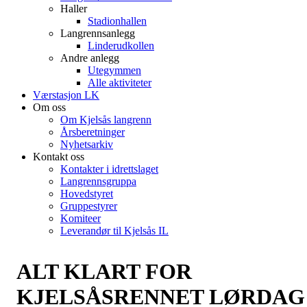
Haller
Stadionhallen
Langrennsanlegg
Linderudkollen
Andre anlegg
Utegymmen
Alle aktiviteter
Værstasjon LK
Om oss
Om Kjelsås langrenn
Årsberetninger
Nyhetsarkiv
Kontakt oss
Kontakter i idrettslaget
Langrennsgruppa
Hovedstyret
Gruppestyrer
Komiteer
Leverandør til Kjelsås IL
ALT KLART FOR
KJELSÅSRENNET LØRDAG