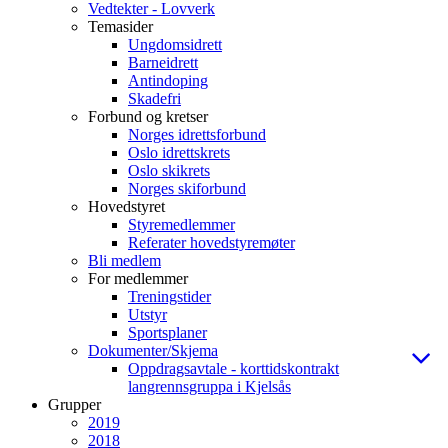
Vedtekter - Lovverk
Temasider
Ungdomsidrett
Barneidrett
Antindoping
Skadefri
Forbund og kretser
Norges idrettsforbund
Oslo idrettskrets
Oslo skikrets
Norges skiforbund
Hovedstyret
Styremedlemmer
Referater hovedstyremøter
Bli medlem
For medlemmer
Treningstider
Utstyr
Sportsplaner
Dokumenter/Skjema
Oppdragsavtale - korttidskontrakt
langrennsgruppa i Kjelsås
Grupper
2019
2018