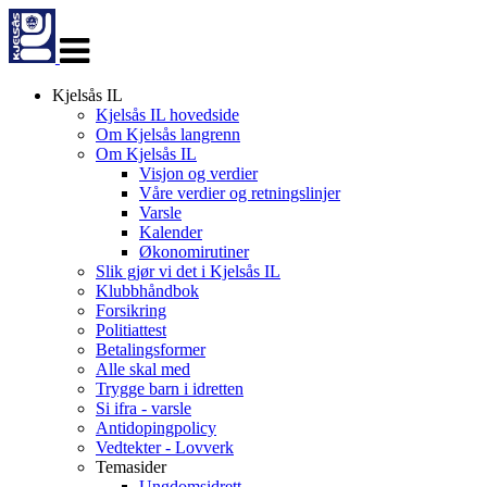
Veksle
navigasjon
Kjelsås IL
Kjelsås IL hovedside
Om Kjelsås langrenn
Om Kjelsås IL
Visjon og verdier
Våre verdier og retningslinjer
Varsle
Kalender
Økonomirutiner
Slik gjør vi det i Kjelsås IL
Klubbhåndbok
Forsikring
Politiattest
Betalingsformer
Alle skal med
Trygge barn i idretten
Si ifra - varsle
Antidopingpolicy
Vedtekter - Lovverk
Temasider
Ungdomsidrett