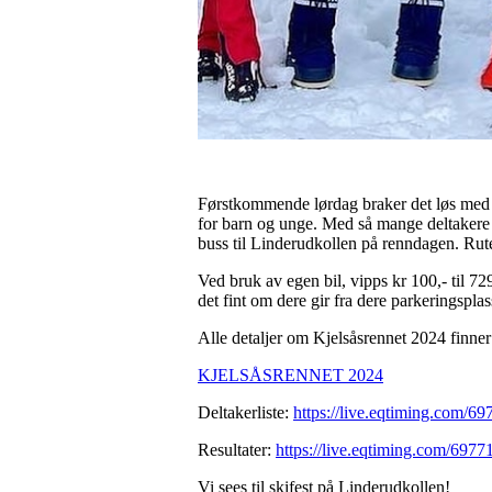
Førstkommende lørdag braker det løs med 
for barn og unge. Med så mange deltakere op
buss til Linderudkollen på renndagen. Rut
Ved bruk av egen bil, vipps kr 100,- til 729
det fint om dere gir fra dere parkeringsplas
Alle detaljer om Kjelsåsrennet 2024 finner
KJELSÅSRENNET 2024
Deltakerliste:
https://live.eqtiming.com/6
Resultater:
https://live.eqtiming.com/6977
Vi sees til skifest på Linderudkollen!