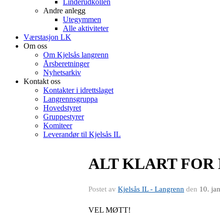
Linderudkollen
Andre anlegg
Utegymmen
Alle aktiviteter
Værstasjon LK
Om oss
Om Kjelsås langrenn
Årsberetninger
Nyhetsarkiv
Kontakt oss
Kontakter i idrettslaget
Langrennsgruppa
Hovedstyret
Gruppestyrer
Komiteer
Leverandør til Kjelsås IL
ALT KLART FOR 
Postet av
Kjelsås IL - Langrenn
den
10. ja
VEL MØTT!