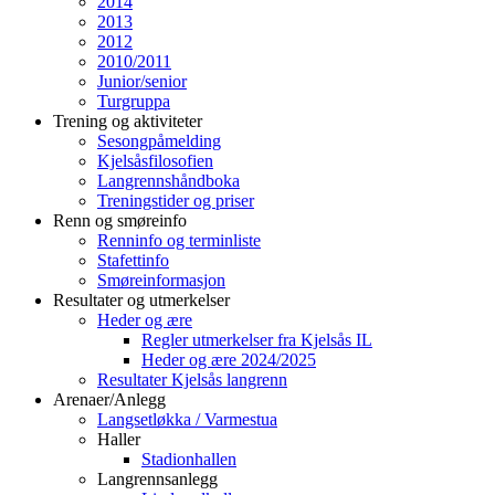
2014
2013
2012
2010/2011
Junior/senior
Turgruppa
Trening og aktiviteter
Sesongpåmelding
Kjelsåsfilosofien
Langrennshåndboka
Treningstider og priser
Renn og smøreinfo
Renninfo og terminliste
Stafettinfo
Smøreinformasjon
Resultater og utmerkelser
Heder og ære
Regler utmerkelser fra Kjelsås IL
Heder og ære 2024/2025
Resultater Kjelsås langrenn
Arenaer/Anlegg
Langsetløkka / Varmestua
Haller
Stadionhallen
Langrennsanlegg