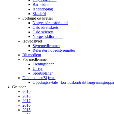
Barneidrett
Antindoping
Skadefri
Forbund og kretser
Norges idrettsforbund
Oslo idrettskrets
Oslo skikrets
Norges skiforbund
Hovedstyret
Styremedlemmer
Referater hovedstyremøter
Bli medlem
For medlemmer
Treningstider
Utstyr
Sportsplaner
Dokumenter/Skjema
Oppdragsavtale - korttidskontrakt langrennsgruppa
Grupper
2019
2018
2017
2016
2015