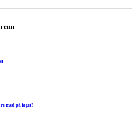
grenn
st
ære med på laget?