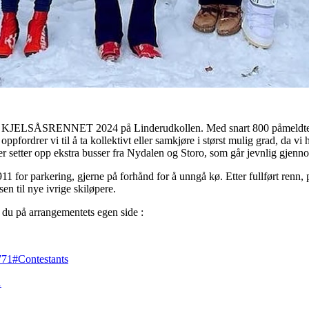
KJELSÅSRENNET 2024 på Linderudkollen. Med snart 800 påmeldte blir d
pfordrer vi til å ta kollektivt eller samkjøre i størst mulig grad, da vi
er setter opp ekstra busser fra Nydalen og Storo, som går jevnlig gjen
11 for parkering, gjerne på forhånd for å unngå kø. Etter fullført renn, 
sen til nye ivrige skiløpere.
 du på arrangementets egen side :
9771#Contestants
1